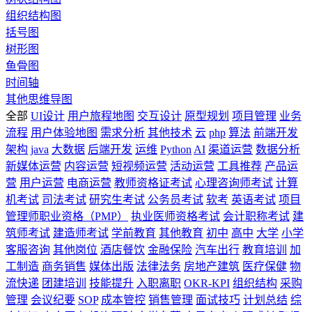
组织结构图
括号图
树形图
鱼骨图
时间轴
其他思维导图
全部
UI设计
用户旅程地图
交互设计
原型规划
项目管理
业务
流程
用户体验地图
需求分析
其他技术
云
php
算法
前端开发
架构
java
大数据
后端开发
运维
Python
AI
渠道运营
数据分析
新媒体运营
内容运营
短视频运营
活动运营
工具推荐
产品运
营
用户运营
电商运营
教师资格证考试
心理咨询师考试
计算
机考试
司法考试
研究生考试
公务员考试
软考
英语考试
项目
管理师职业资格（PMP）
执业医师资格考试
会计职称考试
建
筑师考试
建造师考试
学前教育
其他教育
初中
高中
大学
小学
客服咨询
其他岗位
酒店餐饮
金融保险
汽车出行
教育培训
加
工制造
商务销售
媒体出版
法律法务
房地产建筑
医疗保健
物
流快递
团建培训
技能提升
入职离职
OKR-KPI
组织结构
采购
管理
会议纪要
SOP
成本管控
销售管理
面试技巧
计划总结
综