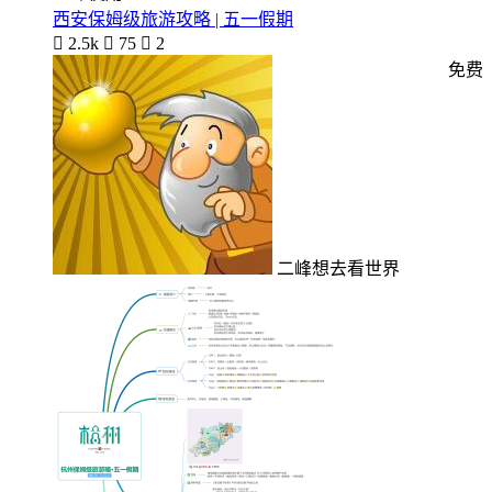
西安保姆级旅游攻略 | 五一假期

2.5k

75

2
免费
二峰想去看世界