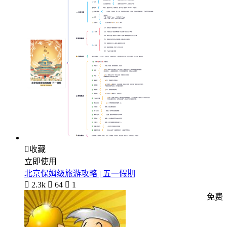

收藏
立即使用
北京保姆级旅游攻略 | 五一假期

2.3k

64

1
免费