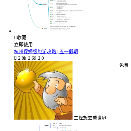

收藏
立即使用
杭州保姆级旅游攻略 | 五一假期

2.8k

69

0
免费
二峰想去看世界