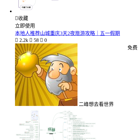

收藏
立即使用
本地人推荐山城重庆3天2夜旅游攻略｜五一假期

2.2k

58

0
免费
二峰想去看世界