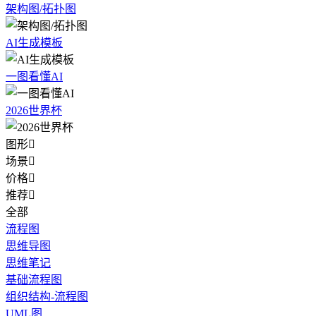
架构图/拓扑图
AI生成模板
一图看懂AI
2026世界杯
图形

场景

价格

推荐

全部
流程图
思维导图
思维笔记
基础流程图
组织结构-流程图
UML图