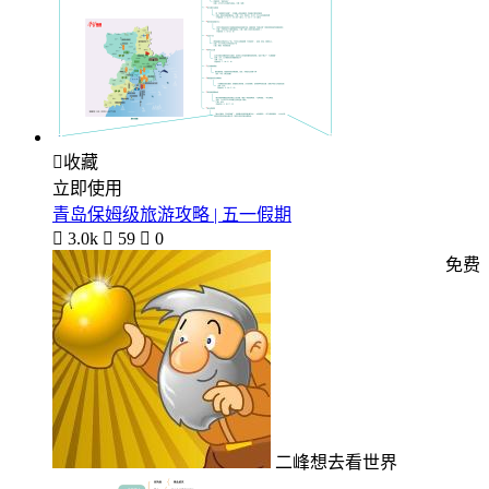

收藏
立即使用
青岛保姆级旅游攻略 | 五一假期

3.0k

59

0
免费
二峰想去看世界