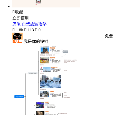

收藏
立即使用
恩施-自驾旅游攻略

1.8k

113

0
免费
我是你的铃铛