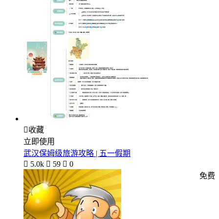

收藏
立即使用
武汉保姆级旅游攻略 | 五一假期

5.0k

59

0
免费