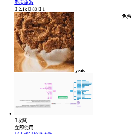
重庆旅游

2.1k

80

1
免费
yeats

收藏
立即使用