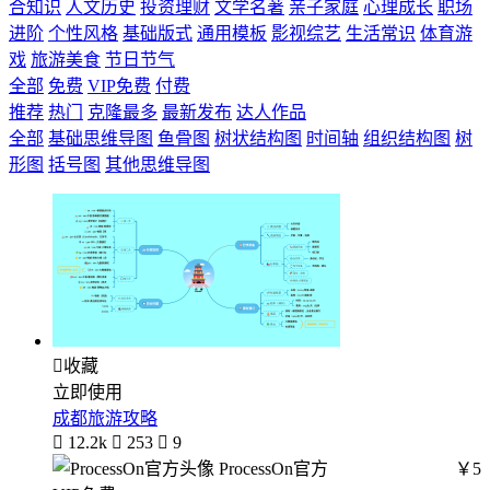
合知识
人文历史
投资理财
文学名著
亲子家庭
心理成长
职场
进阶
个性风格
基础版式
通用模板
影视综艺
生活常识
体育游
戏
旅游美食
节日节气
全部
免费
VIP免费
付费
推荐
热门
克隆最多
最新发布
达人作品
全部
基础思维导图
鱼骨图
树状结构图
时间轴
组织结构图
树
形图
括号图
其他思维导图

收藏
立即使用
成都旅游攻略

12.2k

253

9
ProcessOn官方
￥5