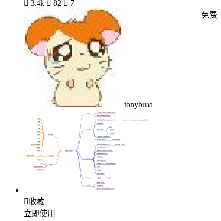

3.4k

82

7
免费
tonybuaa

收藏
立即使用