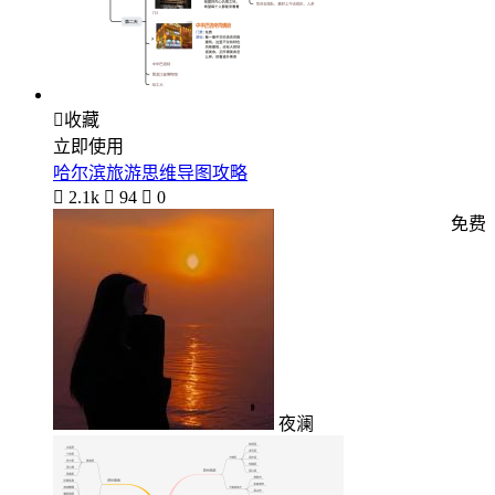

收藏
立即使用
哈尔滨旅游思维导图攻略

2.1k

94

0
免费
夜澜