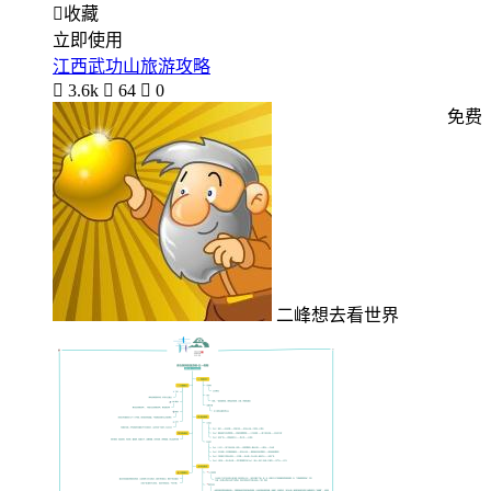

收藏
立即使用
江西武功山旅游攻略

3.6k

64

0
免费
二峰想去看世界