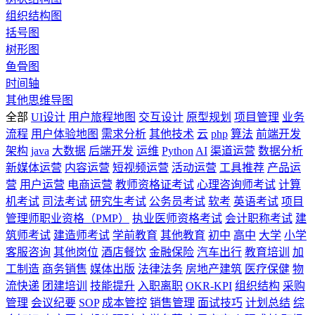
组织结构图
括号图
树形图
鱼骨图
时间轴
其他思维导图
全部
UI设计
用户旅程地图
交互设计
原型规划
项目管理
业务
流程
用户体验地图
需求分析
其他技术
云
php
算法
前端开发
架构
java
大数据
后端开发
运维
Python
AI
渠道运营
数据分析
新媒体运营
内容运营
短视频运营
活动运营
工具推荐
产品运
营
用户运营
电商运营
教师资格证考试
心理咨询师考试
计算
机考试
司法考试
研究生考试
公务员考试
软考
英语考试
项目
管理师职业资格（PMP）
执业医师资格考试
会计职称考试
建
筑师考试
建造师考试
学前教育
其他教育
初中
高中
大学
小学
客服咨询
其他岗位
酒店餐饮
金融保险
汽车出行
教育培训
加
工制造
商务销售
媒体出版
法律法务
房地产建筑
医疗保健
物
流快递
团建培训
技能提升
入职离职
OKR-KPI
组织结构
采购
管理
会议纪要
SOP
成本管控
销售管理
面试技巧
计划总结
综