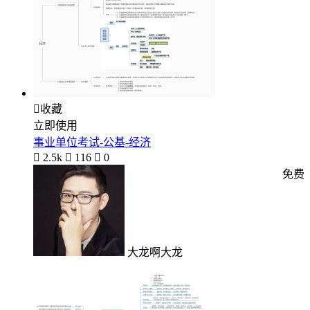

收藏
立即使用
事业单位考试-公基-经济

2.5k

116

0
免费
大龙啊大龙