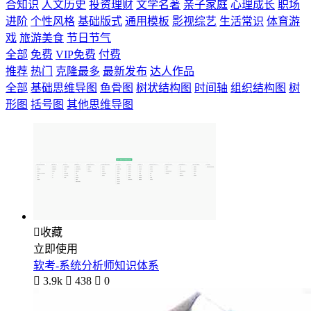
合知识
人文历史
投资理财
文学名著
亲子家庭
心理成长
职场
进阶
个性风格
基础版式
通用模板
影视综艺
生活常识
体育游
戏
旅游美食
节日节气
全部
免费
VIP免费
付费
推荐
热门
克隆最多
最新发布
达人作品
全部
基础思维导图
鱼骨图
树状结构图
时间轴
组织结构图
树
形图
括号图
其他思维导图

收藏
立即使用
软考-系统分析师知识体系

3.9k

438

0