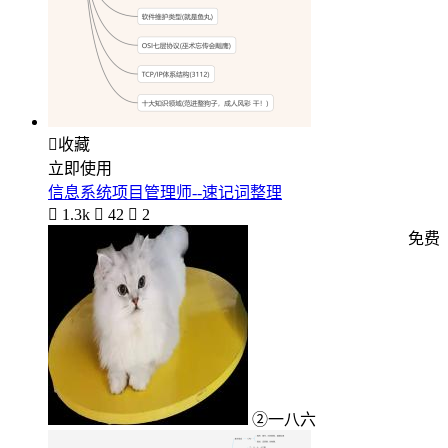

收藏
立即使用
信息系统项目管理师--速记词整理

1.3k

42

2
免费
②一八六