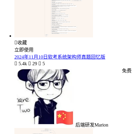

收藏
立即使用
2024年11月10日软考系统架构师真题回忆版

5.4k

29

5
免费
后端研发Marion