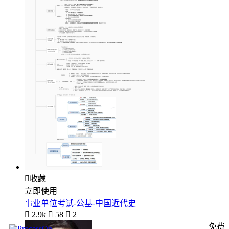

收藏
立即使用
事业单位考试-公基-中国近代史

2.9k

58

2
免费