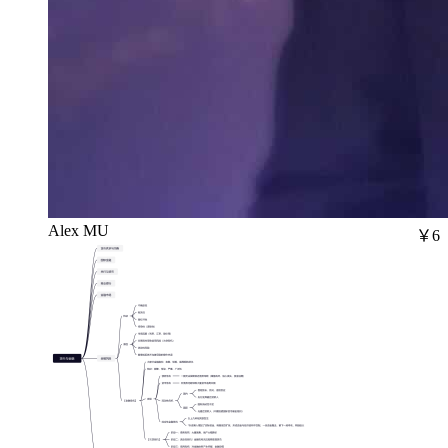
Alex MU
￥6