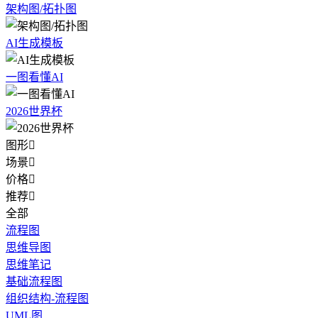
架构图/拓扑图
AI生成模板
一图看懂AI
2026世界杯
图形

场景

价格

推荐

全部
流程图
思维导图
思维笔记
基础流程图
组织结构-流程图
UML图