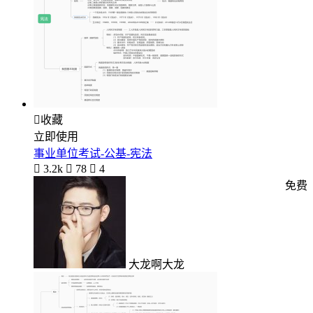

收藏
立即使用
事业单位考试-公基-宪法

3.2k

78

4
免费
大龙啊大龙