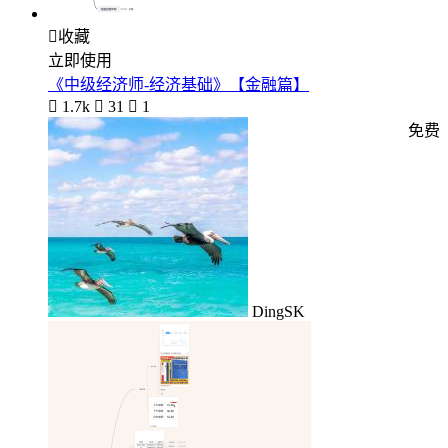

收藏
立即使用
《中级经济师-经济基础》【金融篇】

1.7k

31

1
免费
DingSK