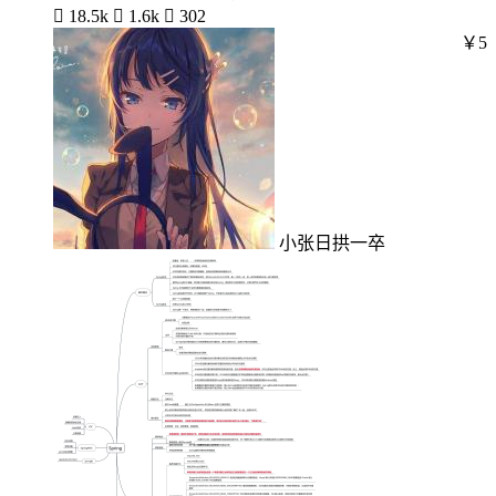

18.5k

1.6k

302
￥5
小张日拱一卒