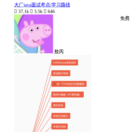
大厂java面试考点/学习路线

37.1k

3.5k

646
免费
敖丙