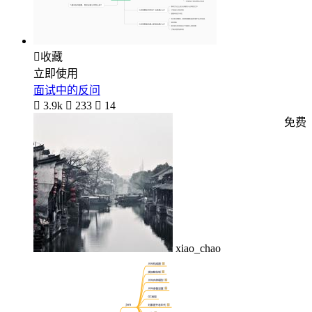

收藏
立即使用
面试中的反问

3.9k

233

14
免费
xiao_chao