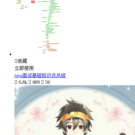

收藏
立即使用
java面试基础知识点总结

6.8k

889

56