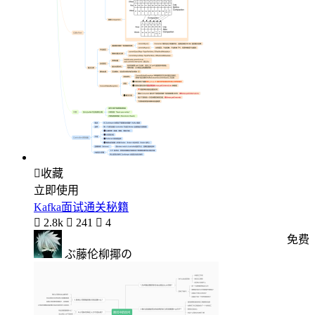

收藏
立即使用
Kafka面试通关秘籍

2.8k

241

4
免费
ぶ藤伦柳揶の