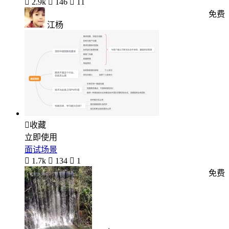

2.9k

146

11
免费
江杨

收藏
立即使用
面试场景

1.7k

134

1
免费