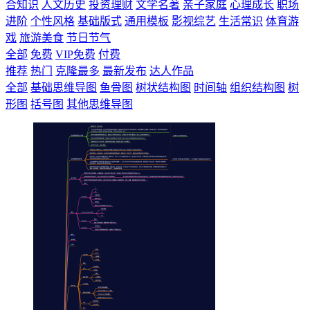
合知识
人文历史
投资理财
文学名著
亲子家庭
心理成长
职场
进阶
个性风格
基础版式
通用模板
影视综艺
生活常识
体育游
戏
旅游美食
节日节气
全部
免费
VIP免费
付费
推荐
热门
克隆最多
最新发布
达人作品
全部
基础思维导图
鱼骨图
树状结构图
时间轴
组织结构图
树
形图
括号图
其他思维导图