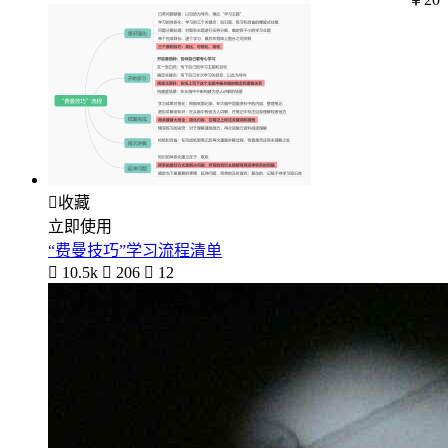

收藏
立即使用
“费曼技巧”学习流程清单

10.5k

206

12