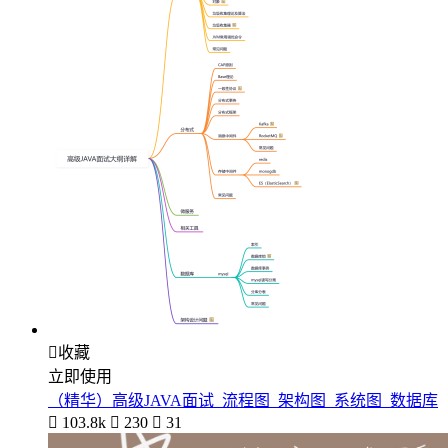

收藏
立即使用
（精华）高级JAVA面试_流程图_架构图_系统图_数据库

103.8k

230

31