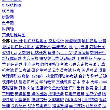
组织结构图
括号图
树形图
鱼骨图
时间轴
其他思维导图
全部
UI设计
用户旅程地图
交互设计
原型规划
项目管理
业务
流程
用户体验地图
需求分析
其他技术
云
php
算法
前端开发
架构
java
大数据
后端开发
运维
Python
AI
渠道运营
数据分析
新媒体运营
内容运营
短视频运营
活动运营
工具推荐
产品运
营
用户运营
电商运营
教师资格证考试
心理咨询师考试
计算
机考试
司法考试
研究生考试
公务员考试
软考
英语考试
项目
管理师职业资格（PMP）
执业医师资格考试
会计职称考试
建
筑师考试
建造师考试
学前教育
其他教育
初中
高中
大学
小学
客服咨询
其他岗位
酒店餐饮
金融保险
汽车出行
教育培训
加
工制造
商务销售
媒体出版
法律法务
房地产建筑
医疗保健
物
流快递
团建培训
技能提升
入职离职
OKR-KPI
组织结构
采购
管理
会议纪要
SOP
成本管控
销售管理
面试技巧
计划总结
综