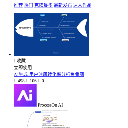
推荐
热门
克隆最多
最新发布
达人作品

收藏
立即使用
AI生成-用户注册转化率分析鱼骨图

498

106

0
ProcessOn AI