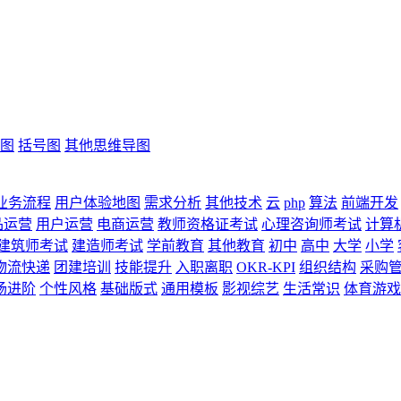
图
括号图
其他思维导图
业务流程
用户体验地图
需求分析
其他技术
云
php
算法
前端开发
品运营
用户运营
电商运营
教师资格证考试
心理咨询师考试
计算
建筑师考试
建造师考试
学前教育
其他教育
初中
高中
大学
小学
物流快递
团建培训
技能提升
入职离职
OKR-KPI
组织结构
采购
场进阶
个性风格
基础版式
通用模板
影视综艺
生活常识
体育游戏