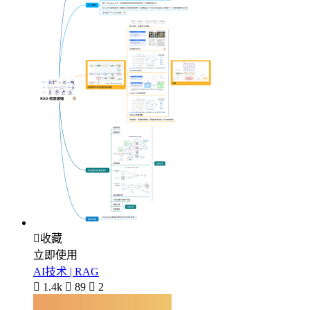

收藏
立即使用
AI技术 | RAG

1.4k

89

2