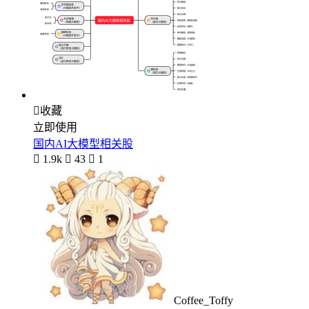

收藏
立即使用
国内AI大模型相关股

1.9k

43

1
Coffee_Toffy