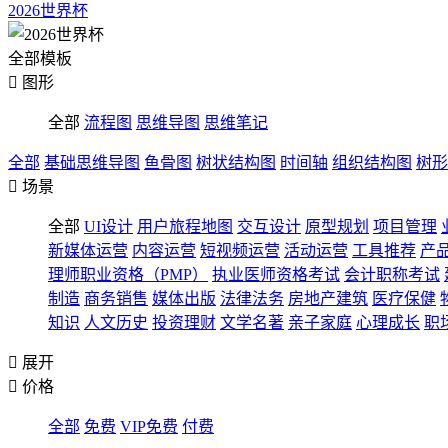
2026世界杯
全部模板

图形
全部
流程图
思维导图
思维笔记
全部
基础思维导图
鱼骨图
树状结构图
时间轴
组织结构图
树形

场景
全部
UI设计
用户旅程地图
交互设计
原型规划
项目管理
新媒体运营
内容运营
短视频运营
活动运营
工具推荐
产
理师职业资格（PMP）
执业医师资格考试
会计职称考试
制造
商务销售
媒体出版
法律法务
房地产建筑
医疗保健
知识
人文历史
投资理财
文学名著
亲子家庭
心理成长
职

展开

价格
全部
免费
VIP免费
付费