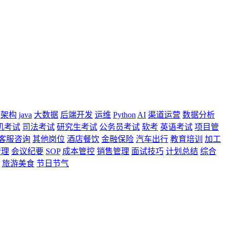
架构
java
大数据
后端开发
运维
Python
AI
渠道运营
数据分析
机考试
司法考试
研究生考试
公务员考试
软考
英语考试
项目管
客服咨询
其他岗位
酒店餐饮
金融保险
汽车出行
教育培训
加工
管理
会议纪要
SOP
成本管控
销售管理
面试技巧
计划总结
综合
旅游美食
节日节气