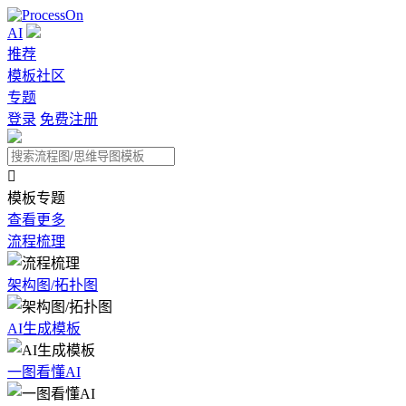
AI
推荐
模板社区
专题
登录
免费注册

模板专题
查看更多
流程梳理
架构图/拓扑图
AI生成模板
一图看懂AI