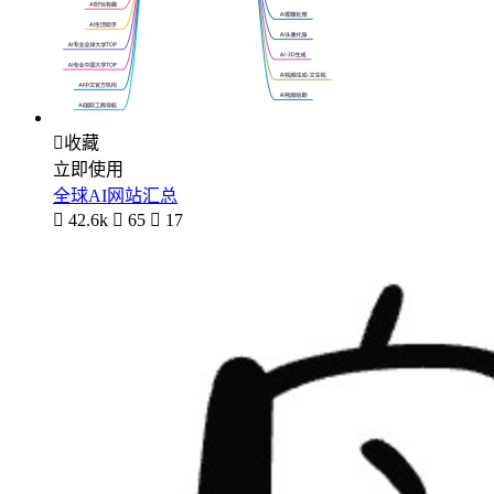

收藏
立即使用
全球AI网站汇总

42.6k

65

17