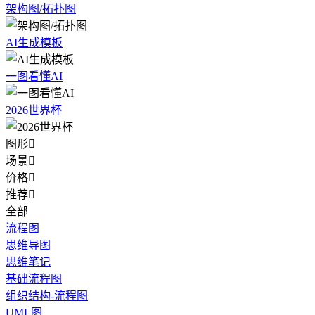
架构图/拓扑图
AI生成模板
一图看懂AI
2026世界杯
图形

场景

价格

推荐

全部
流程图
思维导图
思维笔记
基础流程图
组织结构-流程图
UML图