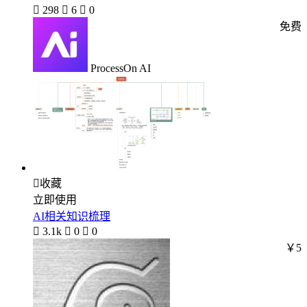

298

6

0
免费
ProcessOn AI

收藏
立即使用
AI相关知识梳理

3.1k

0

0
￥5