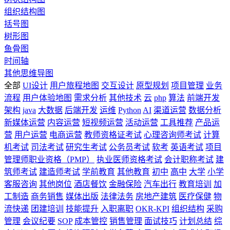
组织结构图
括号图
树形图
鱼骨图
时间轴
其他思维导图
全部
UI设计
用户旅程地图
交互设计
原型规划
项目管理
业务
流程
用户体验地图
需求分析
其他技术
云
php
算法
前端开发
架构
java
大数据
后端开发
运维
Python
AI
渠道运营
数据分析
新媒体运营
内容运营
短视频运营
活动运营
工具推荐
产品运
营
用户运营
电商运营
教师资格证考试
心理咨询师考试
计算
机考试
司法考试
研究生考试
公务员考试
软考
英语考试
项目
管理师职业资格（PMP）
执业医师资格考试
会计职称考试
建
筑师考试
建造师考试
学前教育
其他教育
初中
高中
大学
小学
客服咨询
其他岗位
酒店餐饮
金融保险
汽车出行
教育培训
加
工制造
商务销售
媒体出版
法律法务
房地产建筑
医疗保健
物
流快递
团建培训
技能提升
入职离职
OKR-KPI
组织结构
采购
管理
会议纪要
SOP
成本管控
销售管理
面试技巧
计划总结
综