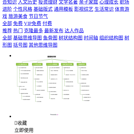
合知识
人文历史
投资理财
文学名著
亲子家庭
心理成长
职场
进阶
个性风格
基础版式
通用模板
影视综艺
生活常识
体育游
戏
旅游美食
节日节气
全部
免费
VIP免费
付费
推荐
热门
克隆最多
最新发布
达人作品
全部
基础思维导图
鱼骨图
树状结构图
时间轴
组织结构图
树
形图
括号图
其他思维导图

收藏
立即使用