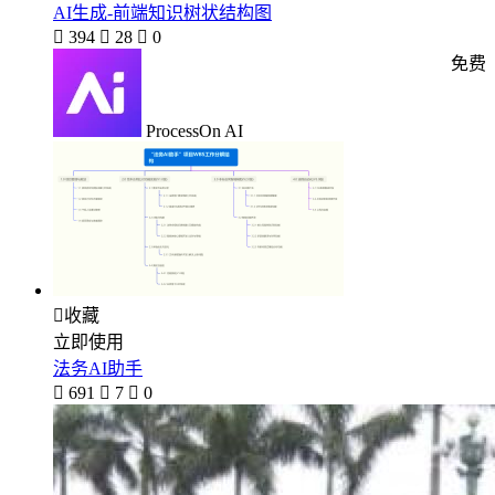
AI生成-前端知识树状结构图

394

28

0
免费
ProcessOn AI

收藏
立即使用
法务AI助手

691

7

0