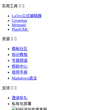
实用工具


LaTex公式编辑器
Geogebra
Mermaid
PlantUML
资源


模板社区
知识教程
专题频道
帮助中心
使用手册
Markdown语法
支持


邀请有礼
私有化部署