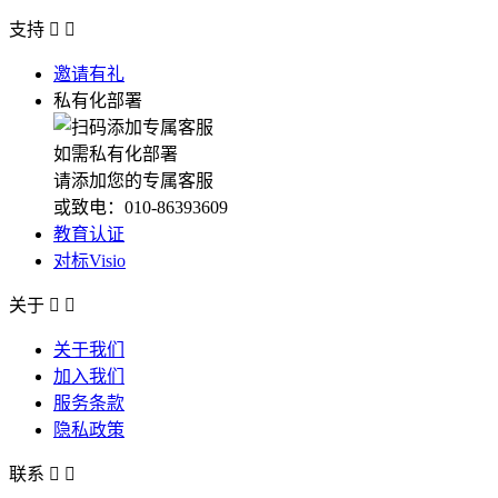
支持


邀请有礼
私有化部署
如需私有化部署
请添加您的专属客服
或致电：010-86393609
教育认证
对标Visio
关于


关于我们
加入我们
服务条款
隐私政策
联系

