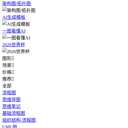
架构图/拓扑图
AI生成模板
一图看懂AI
2026世界杯
图形

场景

价格

推荐

全部
流程图
思维导图
思维笔记
基础流程图
组织结构-流程图
UML图