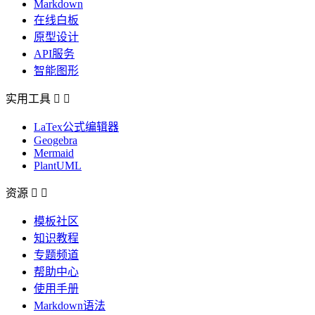
Markdown
在线白板
原型设计
API服务
智能图形
实用工具


LaTex公式编辑器
Geogebra
Mermaid
PlantUML
资源


模板社区
知识教程
专题频道
帮助中心
使用手册
Markdown语法