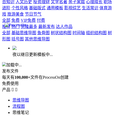
合知识
人文历史
投资理财
文学名著
亲子家庭
心理成长
职场
进阶
个性风格
基础版式
通用模板
影视综艺
生活常识
体育游
戏
旅游美食
节日节气
全部
免费
VIP免费
付费
推荐
热门
克隆最多
最新发布
达人作品
全部
基础思维导图
鱼骨图
树状结构图
时间轴
组织结构图
树
形图
括号图
其他思维导图
夜以继日更新模板中...
加载中...
发布文件
每天有
100,000+
文件在ProcessOn创建
免费使用
产品


思维导图
流程图
思维笔记