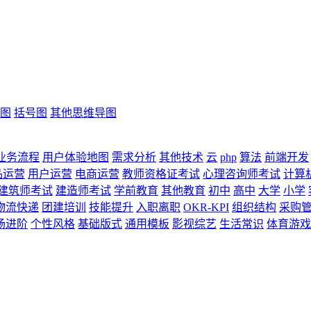
图
括号图
其他思维导图
业务流程
用户体验地图
需求分析
其他技术
云
php
算法
前端开发
品运营
用户运营
电商运营
教师资格证考试
心理咨询师考试
计算
建筑师考试
建造师考试
学前教育
其他教育
初中
高中
大学
小学
物流快递
团建培训
技能提升
入职离职
OKR-KPI
组织结构
采购
场进阶
个性风格
基础版式
通用模板
影视综艺
生活常识
体育游戏