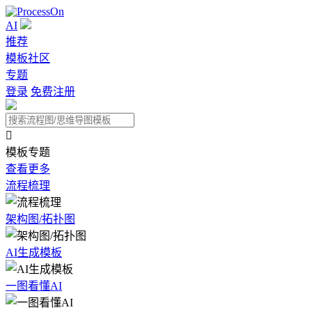
AI
推荐
模板社区
专题
登录
免费注册

模板专题
查看更多
流程梳理
架构图/拓扑图
AI生成模板
一图看懂AI