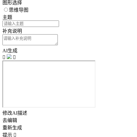
图形选择
思维导图
主题
补充说明
AI生成


修改AI描述
去编辑
重新生成
提示
