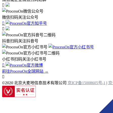

微信扫码关注公众号


抖音扫码关注抖音号
小红书扫码关注小红书号

前往ProcessOn全球网站 →

©2020 北京大麦地信息技术有限公司
京ICP备15008605号-1
|
京