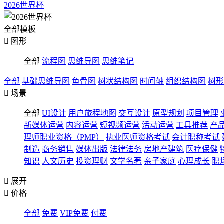
2026世界杯
全部模板

图形
全部
流程图
思维导图
思维笔记
全部
基础思维导图
鱼骨图
树状结构图
时间轴
组织结构图
树形

场景
全部
UI设计
用户旅程地图
交互设计
原型规划
项目管理
新媒体运营
内容运营
短视频运营
活动运营
工具推荐
产
理师职业资格（PMP）
执业医师资格考试
会计职称考试
制造
商务销售
媒体出版
法律法务
房地产建筑
医疗保健
知识
人文历史
投资理财
文学名著
亲子家庭
心理成长
职

展开

价格
全部
免费
VIP免费
付费