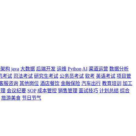
架构
java
大数据
后端开发
运维
Python
AI
渠道运营
数据分析
机考试
司法考试
研究生考试
公务员考试
软考
英语考试
项目管
客服咨询
其他岗位
酒店餐饮
金融保险
汽车出行
教育培训
加工
管理
会议纪要
SOP
成本管控
销售管理
面试技巧
计划总结
综合
旅游美食
节日节气