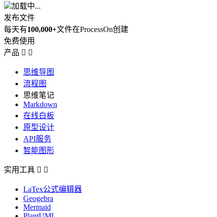
加载中...
发布文件
每天有
100,000+
文件在ProcessOn创建
免费使用
产品


思维导图
流程图
思维笔记
Markdown
在线白板
原型设计
API服务
智能图形
实用工具


LaTex公式编辑器
Geogebra
Mermaid
PlantUML