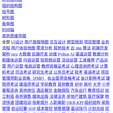
组织结构图
括号图
树形图
鱼骨图
时间轴
其他思维导图
全部
UI设计
用户旅程地图
交互设计
原型规划
项目管理
业务
流程
用户体验地图
需求分析
其他技术
云
php
算法
前端开发
架构
java
大数据
后端开发
运维
Python
AI
渠道运营
数据分析
新媒体运营
内容运营
短视频运营
活动运营
工具推荐
产品运
营
用户运营
电商运营
教师资格证考试
心理咨询师考试
计算
机考试
司法考试
研究生考试
公务员考试
软考
英语考试
项目
管理师职业资格（PMP）
执业医师资格考试
会计职称考试
建
筑师考试
建造师考试
学前教育
其他教育
初中
高中
大学
小学
客服咨询
其他岗位
酒店餐饮
金融保险
汽车出行
教育培训
加
工制造
商务销售
媒体出版
法律法务
房地产建筑
医疗保健
物
流快递
团建培训
技能提升
入职离职
OKR-KPI
组织结构
采购
管理
会议纪要
SOP
成本管控
销售管理
面试技巧
计划总结
综