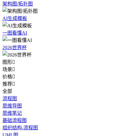
架构图/拓扑图
AI生成模板
一图看懂AI
2026世界杯
图形

场景

价格

推荐

全部
流程图
思维导图
思维笔记
基础流程图
组织结构-流程图
UML图