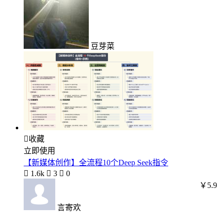
豆芽菜

收藏
立即使用
【新媒体创作】全流程10个Deep Seek指令

1.6k

3

0
￥5.9
言寄欢