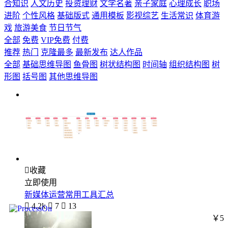
合知识
人文历史
投资理财
文学名著
亲子家庭
心理成长
职场
进阶
个性风格
基础版式
通用模板
影视综艺
生活常识
体育游
戏
旅游美食
节日节气
全部
免费
VIP免费
付费
推荐
热门
克隆最多
最新发布
达人作品
全部
基础思维导图
鱼骨图
树状结构图
时间轴
组织结构图
树
形图
括号图
其他思维导图

收藏
立即使用
新媒体运营常用工具汇总

4.2k

7

13
￥5