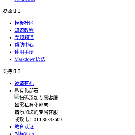
资源


模板社区
知识教程
专题频道
帮助中心
使用手册
Markdown语法
支持


邀请有礼
私有化部署
如需私有化部署
请添加您的专属客服
或致电：010-86393609
教育认证
对标Visio