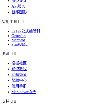
原型设计
API服务
智能图形
实用工具


LaTex公式编辑器
Geogebra
Mermaid
PlantUML
资源


模板社区
知识教程
专题频道
帮助中心
使用手册
Markdown语法
支持

