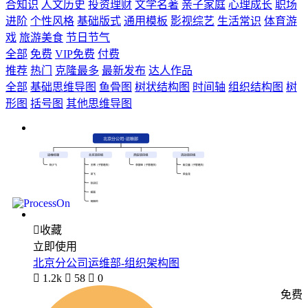
合知识
人文历史
投资理财
文学名著
亲子家庭
心理成长
职场
进阶
个性风格
基础版式
通用模板
影视综艺
生活常识
体育游
戏
旅游美食
节日节气
全部
免费
VIP免费
付费
推荐
热门
克隆最多
最新发布
达人作品
全部
基础思维导图
鱼骨图
树状结构图
时间轴
组织结构图
树
形图
括号图
其他思维导图

收藏
立即使用
北京分公司运维部-组织架构图

1.2k

58

0
免费