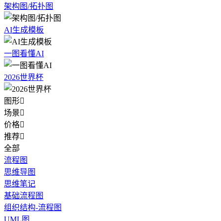
架构图/拓扑图
AI生成模板
一图看懂AI
2026世界杯
图形

场景

价格

推荐

全部
流程图
思维导图
思维笔记
基础流程图
组织结构-流程图
UML图