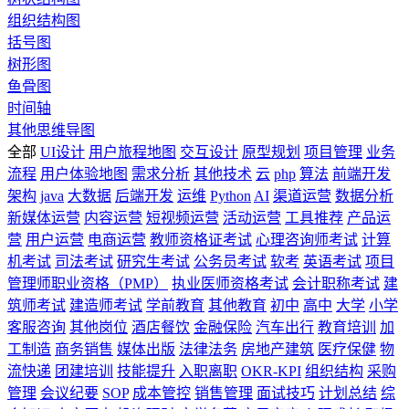
组织结构图
括号图
树形图
鱼骨图
时间轴
其他思维导图
全部
UI设计
用户旅程地图
交互设计
原型规划
项目管理
业务
流程
用户体验地图
需求分析
其他技术
云
php
算法
前端开发
架构
java
大数据
后端开发
运维
Python
AI
渠道运营
数据分析
新媒体运营
内容运营
短视频运营
活动运营
工具推荐
产品运
营
用户运营
电商运营
教师资格证考试
心理咨询师考试
计算
机考试
司法考试
研究生考试
公务员考试
软考
英语考试
项目
管理师职业资格（PMP）
执业医师资格考试
会计职称考试
建
筑师考试
建造师考试
学前教育
其他教育
初中
高中
大学
小学
客服咨询
其他岗位
酒店餐饮
金融保险
汽车出行
教育培训
加
工制造
商务销售
媒体出版
法律法务
房地产建筑
医疗保健
物
流快递
团建培训
技能提升
入职离职
OKR-KPI
组织结构
采购
管理
会议纪要
SOP
成本管控
销售管理
面试技巧
计划总结
综