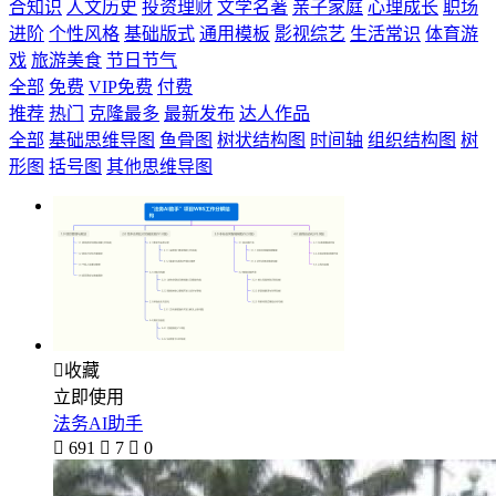
合知识
人文历史
投资理财
文学名著
亲子家庭
心理成长
职场
进阶
个性风格
基础版式
通用模板
影视综艺
生活常识
体育游
戏
旅游美食
节日节气
全部
免费
VIP免费
付费
推荐
热门
克隆最多
最新发布
达人作品
全部
基础思维导图
鱼骨图
树状结构图
时间轴
组织结构图
树
形图
括号图
其他思维导图

收藏
立即使用
法务AI助手

691

7

0