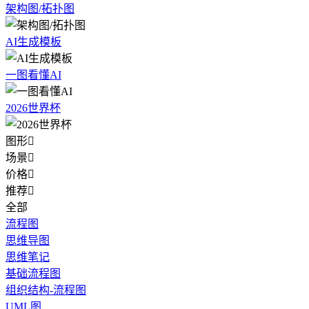
架构图/拓扑图
AI生成模板
一图看懂AI
2026世界杯
图形

场景

价格

推荐

全部
流程图
思维导图
思维笔记
基础流程图
组织结构-流程图
UML图