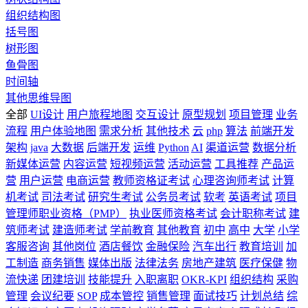
组织结构图
括号图
树形图
鱼骨图
时间轴
其他思维导图
全部
UI设计
用户旅程地图
交互设计
原型规划
项目管理
业务
流程
用户体验地图
需求分析
其他技术
云
php
算法
前端开发
架构
java
大数据
后端开发
运维
Python
AI
渠道运营
数据分析
新媒体运营
内容运营
短视频运营
活动运营
工具推荐
产品运
营
用户运营
电商运营
教师资格证考试
心理咨询师考试
计算
机考试
司法考试
研究生考试
公务员考试
软考
英语考试
项目
管理师职业资格（PMP）
执业医师资格考试
会计职称考试
建
筑师考试
建造师考试
学前教育
其他教育
初中
高中
大学
小学
客服咨询
其他岗位
酒店餐饮
金融保险
汽车出行
教育培训
加
工制造
商务销售
媒体出版
法律法务
房地产建筑
医疗保健
物
流快递
团建培训
技能提升
入职离职
OKR-KPI
组织结构
采购
管理
会议纪要
SOP
成本管控
销售管理
面试技巧
计划总结
综