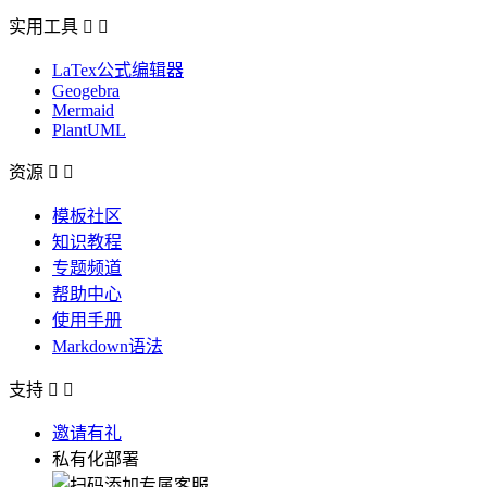
实用工具


LaTex公式编辑器
Geogebra
Mermaid
PlantUML
资源


模板社区
知识教程
专题频道
帮助中心
使用手册
Markdown语法
支持


邀请有礼
私有化部署