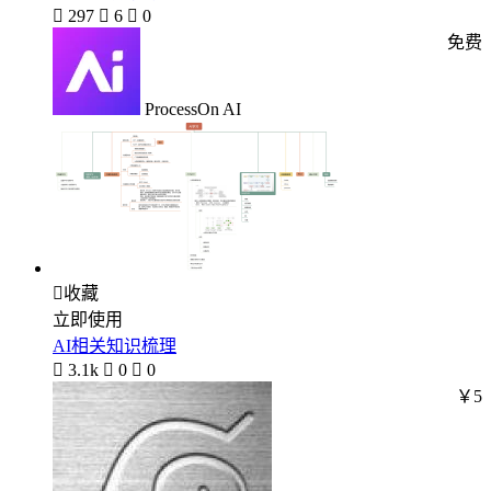

297

6

0
免费
ProcessOn AI

收藏
立即使用
AI相关知识梳理

3.1k

0

0
￥5