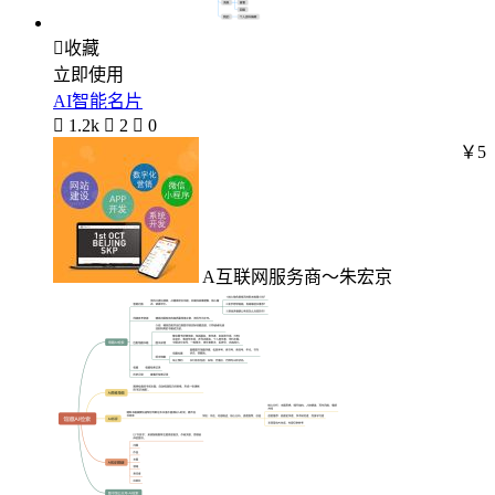

收藏
立即使用
AI智能名片

1.2k

2

0
￥5
A互联网服务商～朱宏京