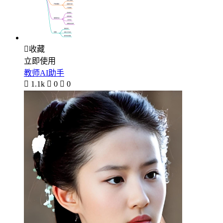

收藏
立即使用
教师AI助手

1.1k

0

0