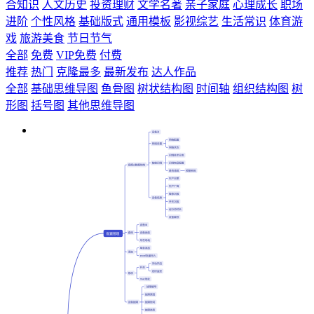
合知识
人文历史
投资理财
文学名著
亲子家庭
心理成长
职场
进阶
个性风格
基础版式
通用模板
影视综艺
生活常识
体育游
戏
旅游美食
节日节气
全部
免费
VIP免费
付费
推荐
热门
克隆最多
最新发布
达人作品
全部
基础思维导图
鱼骨图
树状结构图
时间轴
组织结构图
树
形图
括号图
其他思维导图