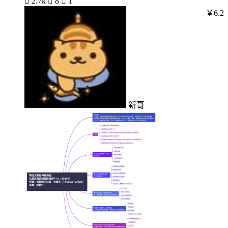

2.7k

8

1
￥6.2
新哥