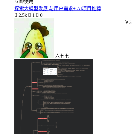
立即使用
探索大模型发展 与用户需求+ AI项目推荐

2.5k

1

0
￥3
六七七