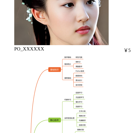
PO_XXXXXX
￥5