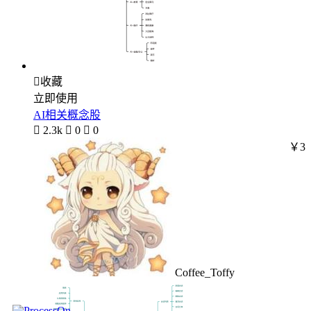

收藏
立即使用
AI相关概念股

2.3k

0

0
￥3
Coffee_Toffy