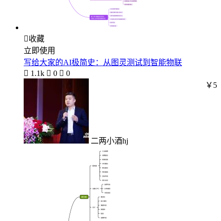

收藏
立即使用
写给大家的AI极简史：从图灵测试到智能物联

1.1k

0

0
￥5
二两小酒hj