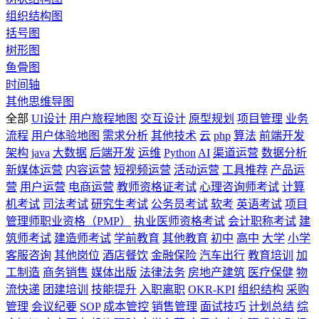
组织结构图
括号图
树形图
鱼骨图
时间轴
其他思维导图
全部
UI设计
用户旅程地图
交互设计
原型规划
项目管理
业务
流程
用户体验地图
需求分析
其他技术
云
php
算法
前端开发
架构
java
大数据
后端开发
运维
Python
AI
渠道运营
数据分析
新媒体运营
内容运营
短视频运营
活动运营
工具推荐
产品运
营
用户运营
电商运营
教师资格证考试
心理咨询师考试
计算
机考试
司法考试
研究生考试
公务员考试
软考
英语考试
项目
管理师职业资格（PMP）
执业医师资格考试
会计职称考试
建
筑师考试
建造师考试
学前教育
其他教育
初中
高中
大学
小学
客服咨询
其他岗位
酒店餐饮
金融保险
汽车出行
教育培训
加
工制造
商务销售
媒体出版
法律法务
房地产建筑
医疗保健
物
流快递
团建培训
技能提升
入职离职
OKR-KPI
组织结构
采购
管理
会议纪要
SOP
成本管控
销售管理
面试技巧
计划总结
综