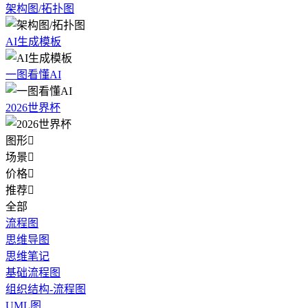
架构图/拓扑图
AI生成模板
一图看懂AI
2026世界杯
图形

场景

价格

推荐

全部
流程图
思维导图
思维笔记
基础流程图
组织结构-流程图
UML图