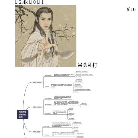

2.4k

0

1
￥10
呆头乱打