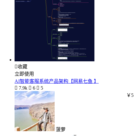

收藏
立即使用
AI智能客服系统产品架构【网易七鱼 】

7.9k

6

5
￥5
菠萝