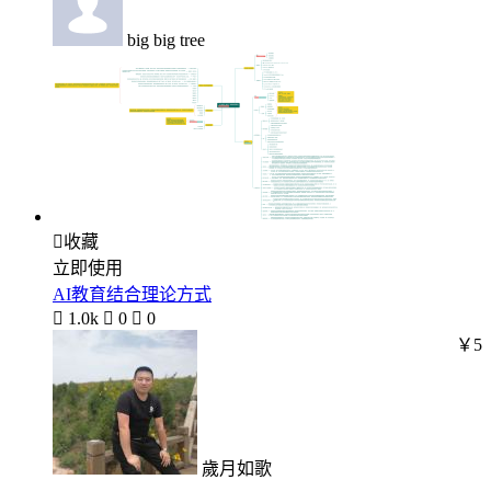
big big tree

收藏
立即使用
AI教育结合理论方式

1.0k

0

0
￥5
歲月如歌