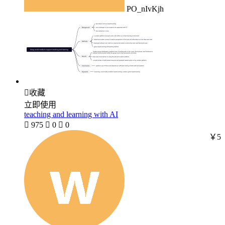
PO_nIvKjh

收藏
立即使用
teaching and learning with AI

975

0

0
￥5