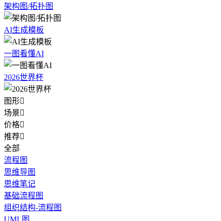
架构图/拓扑图
AI生成模板
一图看懂AI
2026世界杯
图形

场景

价格

推荐

全部
流程图
思维导图
思维笔记
基础流程图
组织结构-流程图
UML图