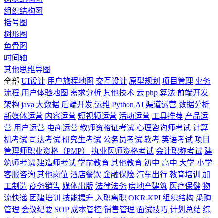
组织结构图
括号图
树形图
鱼骨图
时间轴
其他思维导图
全部
UI设计
用户旅程地图
交互设计
原型规划
项目管理
业务
流程
用户体验地图
需求分析
其他技术
云
php
算法
前端开发
架构
java
大数据
后端开发
运维
Python
AI
渠道运营
数据分析
新媒体运营
内容运营
短视频运营
活动运营
工具推荐
产品运
营
用户运营
电商运营
教师资格证考试
心理咨询师考试
计算
机考试
司法考试
研究生考试
公务员考试
软考
英语考试
项目
管理师职业资格（PMP）
执业医师资格考试
会计职称考试
建
筑师考试
建造师考试
学前教育
其他教育
初中
高中
大学
小学
客服咨询
其他岗位
酒店餐饮
金融保险
汽车出行
教育培训
加
工制造
商务销售
媒体出版
法律法务
房地产建筑
医疗保健
物
流快递
团建培训
技能提升
入职离职
OKR-KPI
组织结构
采购
管理
会议纪要
SOP
成本管控
销售管理
面试技巧
计划总结
综