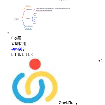

收藏
立即使用
架构设计

1.1k

1

0
￥5
ZerekZhang