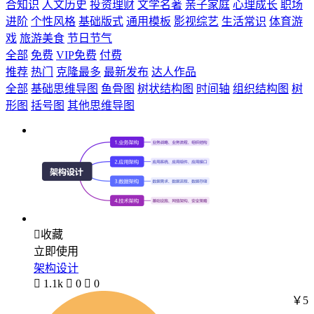
合知识
人文历史
投资理财
文学名著
亲子家庭
心理成长
职场
进阶
个性风格
基础版式
通用模板
影视综艺
生活常识
体育游
戏
旅游美食
节日节气
全部
免费
VIP免费
付费
推荐
热门
克隆最多
最新发布
达人作品
全部
基础思维导图
鱼骨图
树状结构图
时间轴
组织结构图
树
形图
括号图
其他思维导图

收藏
立即使用
架构设计

1.1k

0

0
￥5