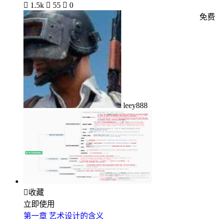

1.5k

55

0
免费
leey888

收藏
立即使用
第一章 艺术设计的含义