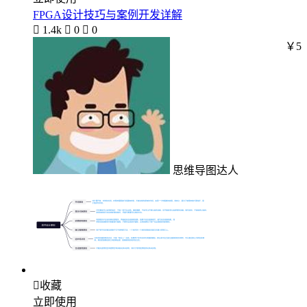
FPGA设计技巧与案例开发详解

1.4k

0

0
￥5
思维导图达人

收藏
立即使用