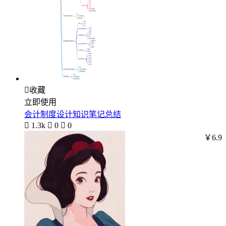

收藏
立即使用
会计制度设计知识笔记总结

1.3k

0

0
￥6.9