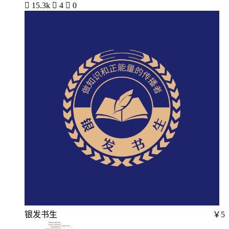

15.3k

4

0
银发书生
￥5