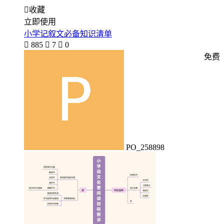

收藏
立即使用
小学记叙文必备知识清单

885

7

0
免费
PO_258898