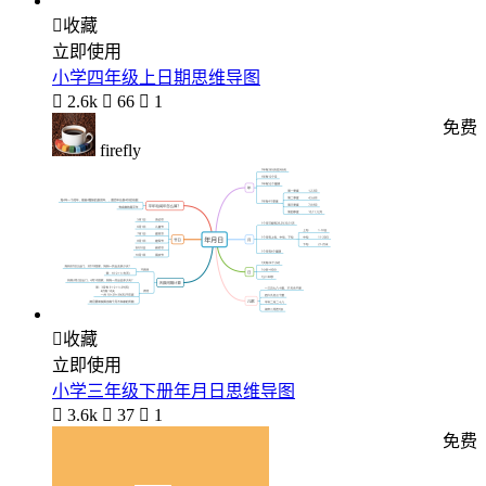

收藏
立即使用
小学四年级上日期思维导图

2.6k

66

1
免费
firefly

收藏
立即使用
小学三年级下册年月日思维导图

3.6k

37

1
免费