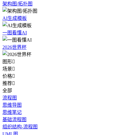
架构图/拓扑图
AI生成模板
一图看懂AI
2026世界杯
图形

场景

价格

推荐

全部
流程图
思维导图
思维笔记
基础流程图
组织结构-流程图
UML图