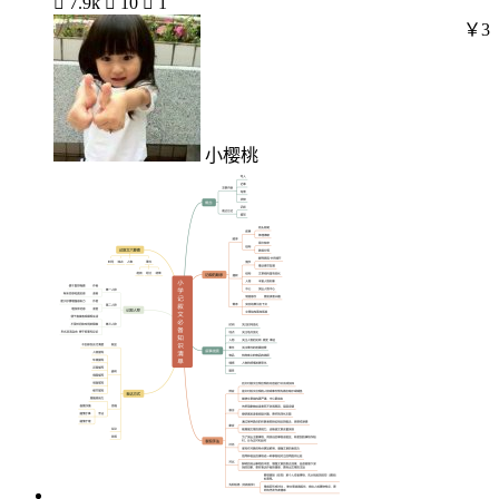

7.9k

10

1
￥3
小樱桃