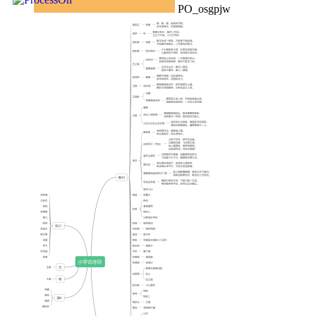
PO_osgpjw