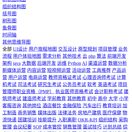
组织结构图
括号图
树形图
鱼骨图
时间轴
其他思维导图
全部
UI设计
用户旅程地图
交互设计
原型规划
项目管理
业务
流程
用户体验地图
需求分析
其他技术
云
php
算法
前端开发
架构
java
大数据
后端开发
运维
Python
AI
渠道运营
数据分析
新媒体运营
内容运营
短视频运营
活动运营
工具推荐
产品运
营
用户运营
电商运营
教师资格证考试
心理咨询师考试
计算
机考试
司法考试
研究生考试
公务员考试
软考
英语考试
项目
管理师职业资格（PMP）
执业医师资格考试
会计职称考试
建
筑师考试
建造师考试
学前教育
其他教育
初中
高中
大学
小学
客服咨询
其他岗位
酒店餐饮
金融保险
汽车出行
教育培训
加
工制造
商务销售
媒体出版
法律法务
房地产建筑
医疗保健
物
流快递
团建培训
技能提升
入职离职
OKR-KPI
组织结构
采购
管理
会议纪要
SOP
成本管控
销售管理
面试技巧
计划总结
综