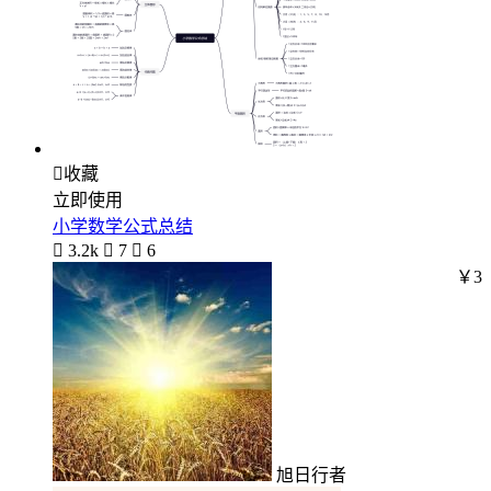

收藏
立即使用
小学数学公式总结

3.2k

7

6
￥3
旭日行者