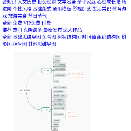
合知识
人文历史
投资理财
文学名著
亲子家庭
心理成长
职场
进阶
个性风格
基础版式
通用模板
影视综艺
生活常识
体育游
戏
旅游美食
节日节气
全部
免费
VIP免费
付费
推荐
热门
克隆最多
最新发布
达人作品
全部
基础思维导图
鱼骨图
树状结构图
时间轴
组织结构图
树
形图
括号图
其他思维导图