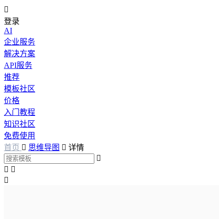

登录
AI
企业服务
解决方案
API服务
推荐
模板社区
价格
入门教程
知识社区
免费使用
首页

思维导图

详情



