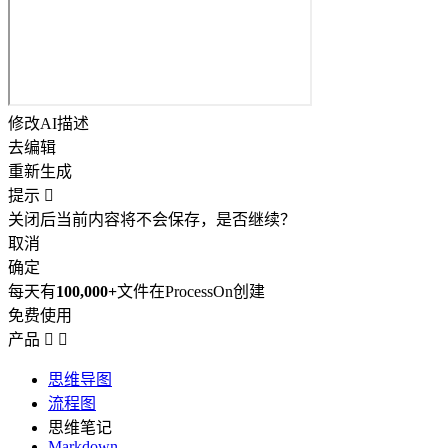
修改AI描述
去编辑
重新生成
提示

关闭后当前内容将不会保存，是否继续？
取消
确定
每天有
100,000+
文件在ProcessOn创建
免费使用
产品


思维导图
流程图
思维笔记
Markdown