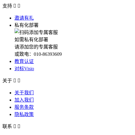
支持


邀请有礼
私有化部署
如需私有化部署
请添加您的专属客服
或致电：010-86393609
教育认证
对标Visio
关于


关于我们
加入我们
服务条款
隐私政策
联系

