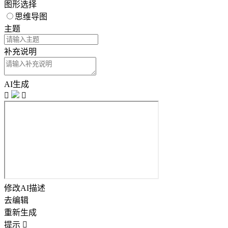
图形选择
思维导图
主题
补充说明
AI生成


修改AI描述
去编辑
重新生成
提示
