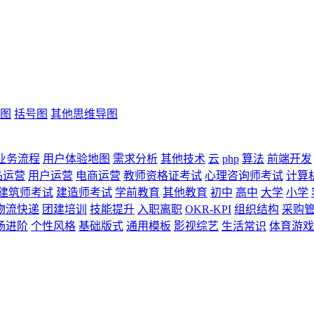
图
括号图
其他思维导图
业务流程
用户体验地图
需求分析
其他技术
云
php
算法
前端开发
品运营
用户运营
电商运营
教师资格证考试
心理咨询师考试
计算
建筑师考试
建造师考试
学前教育
其他教育
初中
高中
大学
小学
物流快递
团建培训
技能提升
入职离职
OKR-KPI
组织结构
采购
场进阶
个性风格
基础版式
通用模板
影视综艺
生活常识
体育游戏