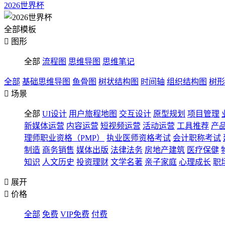
2026世界杯
全部模板

图形
全部
流程图
思维导图
思维笔记
全部
基础思维导图
鱼骨图
树状结构图
时间轴
组织结构图
树形

场景
全部
UI设计
用户旅程地图
交互设计
原型规划
项目管理
新媒体运营
内容运营
短视频运营
活动运营
工具推荐
产
理师职业资格（PMP）
执业医师资格考试
会计职称考试
制造
商务销售
媒体出版
法律法务
房地产建筑
医疗保健
知识
人文历史
投资理财
文学名著
亲子家庭
心理成长
职

展开

价格
全部
免费
VIP免费
付费