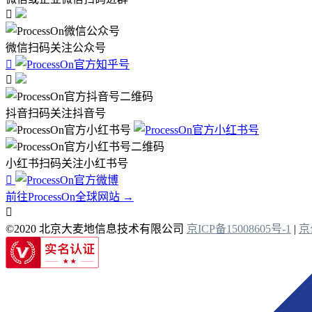

微信扫码关注公众号


抖音扫码关注抖音号
小红书扫码关注小红书号

前往ProcessOn全球网站 →

©2020 北京大麦地信息技术有限公司
京ICP备15008605号-1
|
京