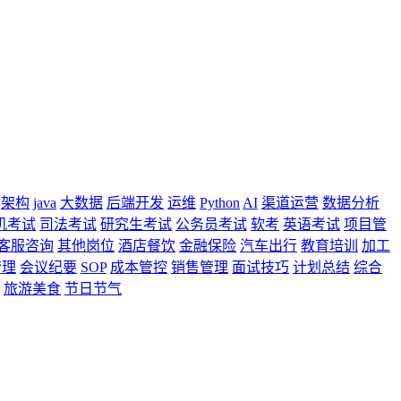
架构
java
大数据
后端开发
运维
Python
AI
渠道运营
数据分析
机考试
司法考试
研究生考试
公务员考试
软考
英语考试
项目管
客服咨询
其他岗位
酒店餐饮
金融保险
汽车出行
教育培训
加工
管理
会议纪要
SOP
成本管控
销售管理
面试技巧
计划总结
综合
旅游美食
节日节气