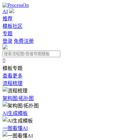
AI
推荐
模板社区
专题
登录
免费注册

模板专题
查看更多
流程梳理
架构图/拓扑图
AI生成模板
一图看懂AI