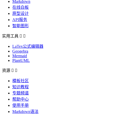
Markdown
在线白板
原型设计
API服务
智能图形
实用工具


LaTex公式编辑器
Geogebra
Mermaid
PlantUML
资源


模板社区
知识教程
专题频道
帮助中心
使用手册
Markdown语法