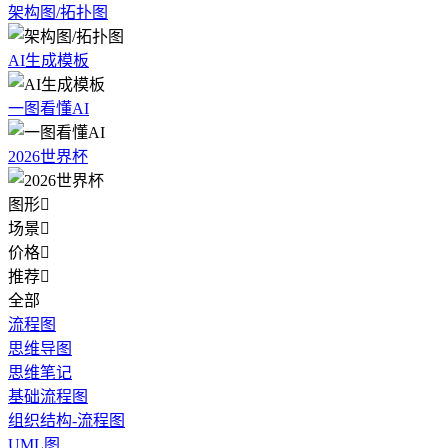
架构图/拓扑图
AI生成模板
一图看懂AI
2026世界杯
图形

场景

价格

推荐

全部
流程图
思维导图
思维笔记
基础流程图
组织结构-流程图
UML图