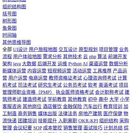
组织结构图
括号图
树形图
鱼骨图
时间轴
其他思维导图
全部
UI设计
用户旅程地图
交互设计
原型规划
项目管理
业务
流程
用户体验地图
需求分析
其他技术
云
php
算法
前端开发
架构
java
大数据
后端开发
运维
Python
AI
渠道运营
数据分析
新媒体运营
内容运营
短视频运营
活动运营
工具推荐
产品运
营
用户运营
电商运营
教师资格证考试
心理咨询师考试
计算
机考试
司法考试
研究生考试
公务员考试
软考
英语考试
项目
管理师职业资格（PMP）
执业医师资格考试
会计职称考试
建
筑师考试
建造师考试
学前教育
其他教育
初中
高中
大学
小学
客服咨询
其他岗位
酒店餐饮
金融保险
汽车出行
教育培训
加
工制造
商务销售
媒体出版
法律法务
房地产建筑
医疗保健
物
流快递
团建培训
技能提升
入职离职
OKR-KPI
组织结构
采购
管理
会议纪要
SOP
成本管控
销售管理
面试技巧
计划总结
综