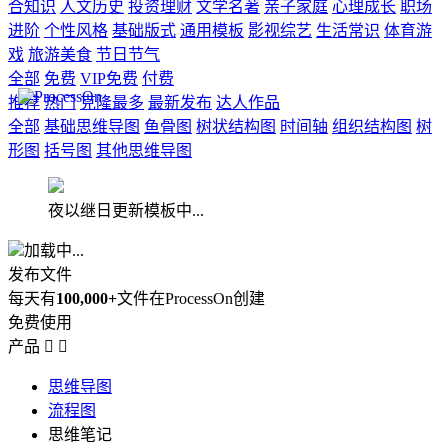
合知识
人文历史
投资理财
文学名著
亲子家庭
心理成长
职场
进阶
个性风格
基础版式
通用模板
影视综艺
生活常识
体育游
戏
旅游美食
节日节气
全部
免费
VIP免费
付费
推荐
热门
克隆最多
最新发布
达人作品
全部
基础思维导图
鱼骨图
树状结构图
时间轴
组织结构图
树
形图
括号图
其他思维导图
夜以继日更新模板中...
加载中...
发布文件
每天有
100,000+
文件在ProcessOn创建
免费使用
产品


思维导图
流程图
思维笔记