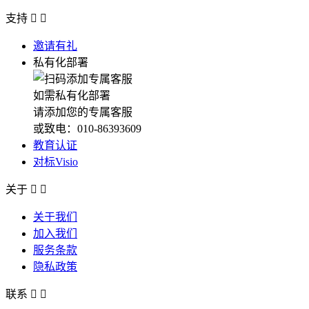
支持


邀请有礼
私有化部署
如需私有化部署
请添加您的专属客服
或致电：010-86393609
教育认证
对标Visio
关于


关于我们
加入我们
服务条款
隐私政策
联系

