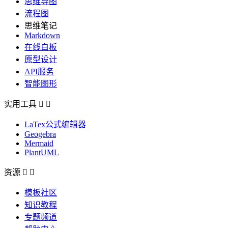
思维导图
流程图
思维笔记
Markdown
在线白板
原型设计
API服务
智能图形
实用工具


LaTex公式编辑器
Geogebra
Mermaid
PlantUML
资源


模板社区
知识教程
专题频道