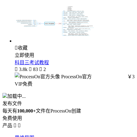

收藏
立即使用
科目三考试教程

3.8k

83

2
ProcessOn官方
￥3
VIP免费
加载中...
发布文件
每天有
100,000+
文件在ProcessOn创建
免费使用
产品

