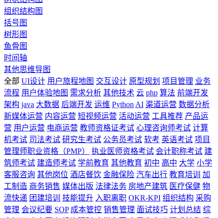
组织结构图
括号图
树形图
鱼骨图
时间轴
其他思维导图
全部
UI设计
用户旅程地图
交互设计
原型规划
项目管理
业务
流程
用户体验地图
需求分析
其他技术
云
php
算法
前端开发
架构
java
大数据
后端开发
运维
Python
AI
渠道运营
数据分析
新媒体运营
内容运营
短视频运营
活动运营
工具推荐
产品运
营
用户运营
电商运营
教师资格证考试
心理咨询师考试
计算
机考试
司法考试
研究生考试
公务员考试
软考
英语考试
项目
管理师职业资格（PMP）
执业医师资格考试
会计职称考试
建
筑师考试
建造师考试
学前教育
其他教育
初中
高中
大学
小学
客服咨询
其他岗位
酒店餐饮
金融保险
汽车出行
教育培训
加
工制造
商务销售
媒体出版
法律法务
房地产建筑
医疗保健
物
流快递
团建培训
技能提升
入职离职
OKR-KPI
组织结构
采购
管理
会议纪要
SOP
成本管控
销售管理
面试技巧
计划总结
综