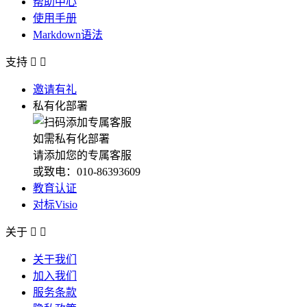
帮助中心
使用手册
Markdown语法
支持


邀请有礼
私有化部署
如需私有化部署
请添加您的专属客服
或致电：010-86393609
教育认证
对标Visio
关于


关于我们
加入我们
服务条款