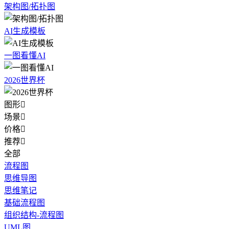
架构图/拓扑图
AI生成模板
一图看懂AI
2026世界杯
图形

场景

价格

推荐

全部
流程图
思维导图
思维笔记
基础流程图
组织结构-流程图
UML图