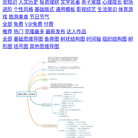
合知识
人文历史
投资理财
文学名著
亲子家庭
心理成长
职场
进阶
个性风格
基础版式
通用模板
影视综艺
生活常识
体育游
戏
旅游美食
节日节气
全部
免费
VIP免费
付费
推荐
热门
克隆最多
最新发布
达人作品
全部
基础思维导图
鱼骨图
树状结构图
时间轴
组织结构图
树
形图
括号图
其他思维导图