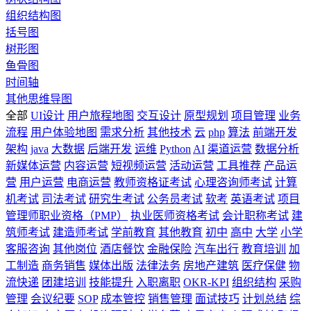
组织结构图
括号图
树形图
鱼骨图
时间轴
其他思维导图
全部
UI设计
用户旅程地图
交互设计
原型规划
项目管理
业务
流程
用户体验地图
需求分析
其他技术
云
php
算法
前端开发
架构
java
大数据
后端开发
运维
Python
AI
渠道运营
数据分析
新媒体运营
内容运营
短视频运营
活动运营
工具推荐
产品运
营
用户运营
电商运营
教师资格证考试
心理咨询师考试
计算
机考试
司法考试
研究生考试
公务员考试
软考
英语考试
项目
管理师职业资格（PMP）
执业医师资格考试
会计职称考试
建
筑师考试
建造师考试
学前教育
其他教育
初中
高中
大学
小学
客服咨询
其他岗位
酒店餐饮
金融保险
汽车出行
教育培训
加
工制造
商务销售
媒体出版
法律法务
房地产建筑
医疗保健
物
流快递
团建培训
技能提升
入职离职
OKR-KPI
组织结构
采购
管理
会议纪要
SOP
成本管控
销售管理
面试技巧
计划总结
综