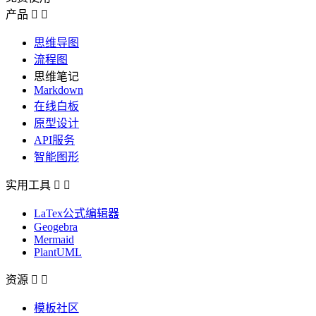
产品


思维导图
流程图
思维笔记
Markdown
在线白板
原型设计
API服务
智能图形
实用工具


LaTex公式编辑器
Geogebra
Mermaid
PlantUML
资源


模板社区