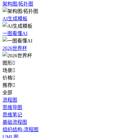
架构图/拓扑图
AI生成模板
一图看懂AI
2026世界杯
图形

场景

价格

推荐

全部
流程图
思维导图
思维笔记
基础流程图
组织结构-流程图
UML图