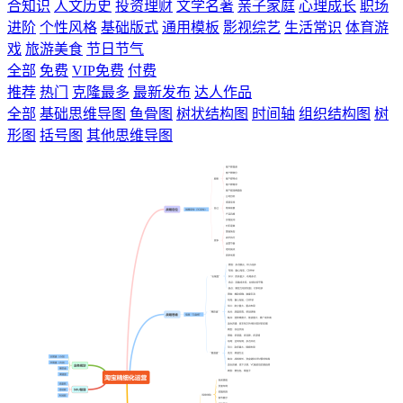
合知识
人文历史
投资理财
文学名著
亲子家庭
心理成长
职场
进阶
个性风格
基础版式
通用模板
影视综艺
生活常识
体育游
戏
旅游美食
节日节气
全部
免费
VIP免费
付费
推荐
热门
克隆最多
最新发布
达人作品
全部
基础思维导图
鱼骨图
树状结构图
时间轴
组织结构图
树
形图
括号图
其他思维导图