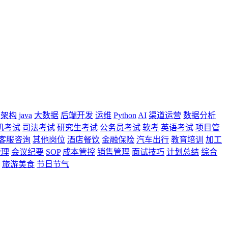
架构
java
大数据
后端开发
运维
Python
AI
渠道运营
数据分析
机考试
司法考试
研究生考试
公务员考试
软考
英语考试
项目管
客服咨询
其他岗位
酒店餐饮
金融保险
汽车出行
教育培训
加工
管理
会议纪要
SOP
成本管控
销售管理
面试技巧
计划总结
综合
旅游美食
节日节气