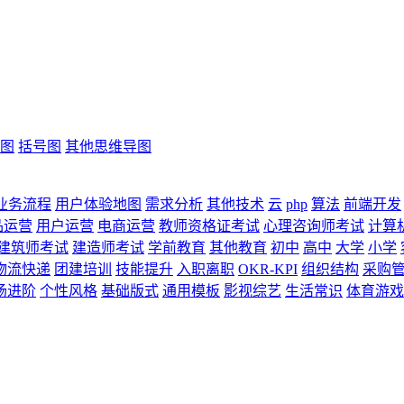
图
括号图
其他思维导图
业务流程
用户体验地图
需求分析
其他技术
云
php
算法
前端开发
品运营
用户运营
电商运营
教师资格证考试
心理咨询师考试
计算
建筑师考试
建造师考试
学前教育
其他教育
初中
高中
大学
小学
物流快递
团建培训
技能提升
入职离职
OKR-KPI
组织结构
采购
场进阶
个性风格
基础版式
通用模板
影视综艺
生活常识
体育游戏