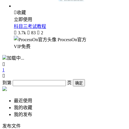

收藏
立即使用
科目三考试教程

3.7k

83

2
ProcessOn官方
VIP免费
加载中...

1

到第
页
确定
最近使用
我的收藏
我的发布
发布文件