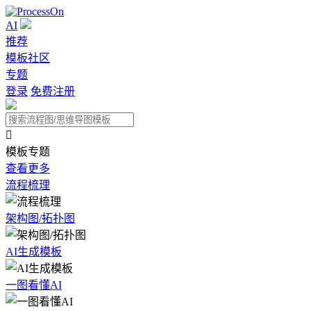
AI
推荐
模板社区
专题
登录
免费注册

模板专题
查看更多
流程梳理
架构图/拓扑图
AI生成模板
一图看懂AI