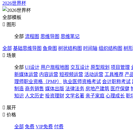
2026世界杯
全部模板

图形
全部
流程图
思维导图
思维笔记
全部
基础思维导图
鱼骨图
树状结构图
时间轴
组织结构图
树形

场景
全部
UI设计
用户旅程地图
交互设计
原型规划
项目管理
新媒体运营
内容运营
短视频运营
活动运营
工具推荐
产
理师职业资格（PMP）
执业医师资格考试
会计职称考试
制造
商务销售
媒体出版
法律法务
房地产建筑
医疗保健
知识
人文历史
投资理财
文学名著
亲子家庭
心理成长
职

展开

价格
全部
免费
VIP免费
付费