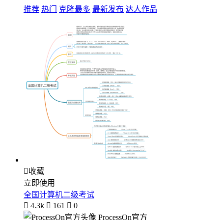
推荐
热门
克隆最多
最新发布
达人作品

收藏
立即使用
全国计算机二级考试

4.3k

161

0
ProcessOn官方