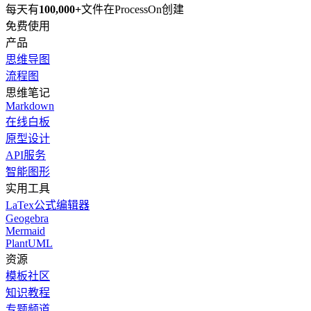
每天有
100,000+
文件在ProcessOn创建
免费使用
产品
思维导图
流程图
思维笔记
Markdown
在线白板
原型设计
API服务
智能图形
实用工具
LaTex公式编辑器
Geogebra
Mermaid
PlantUML
资源
模板社区
知识教程
专题频道