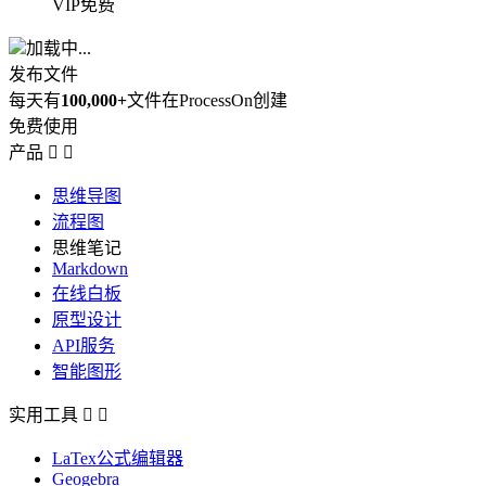
VIP免费
加载中...
发布文件
每天有
100,000+
文件在ProcessOn创建
免费使用
产品


思维导图
流程图
思维笔记
Markdown
在线白板
原型设计
API服务
智能图形
实用工具


LaTex公式编辑器
Geogebra