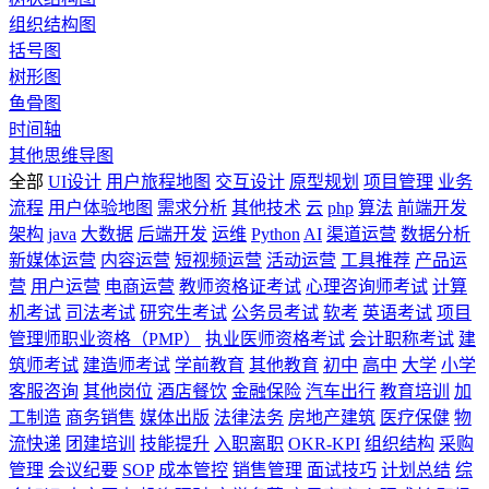
组织结构图
括号图
树形图
鱼骨图
时间轴
其他思维导图
全部
UI设计
用户旅程地图
交互设计
原型规划
项目管理
业务
流程
用户体验地图
需求分析
其他技术
云
php
算法
前端开发
架构
java
大数据
后端开发
运维
Python
AI
渠道运营
数据分析
新媒体运营
内容运营
短视频运营
活动运营
工具推荐
产品运
营
用户运营
电商运营
教师资格证考试
心理咨询师考试
计算
机考试
司法考试
研究生考试
公务员考试
软考
英语考试
项目
管理师职业资格（PMP）
执业医师资格考试
会计职称考试
建
筑师考试
建造师考试
学前教育
其他教育
初中
高中
大学
小学
客服咨询
其他岗位
酒店餐饮
金融保险
汽车出行
教育培训
加
工制造
商务销售
媒体出版
法律法务
房地产建筑
医疗保健
物
流快递
团建培训
技能提升
入职离职
OKR-KPI
组织结构
采购
管理
会议纪要
SOP
成本管控
销售管理
面试技巧
计划总结
综