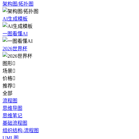
架构图/拓扑图
AI生成模板
一图看懂AI
2026世界杯
图形

场景

价格

推荐

全部
流程图
思维导图
思维笔记
基础流程图
组织结构-流程图
UML图