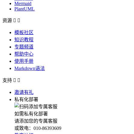
Mermaid
PlantUML
资源


模板社区
知识教程
专题频道
帮助中心
使用手册
Markdown语法
支持


邀请有礼
私有化部署
如需私有化部署
请添加您的专属客服
或致电：010-86393609