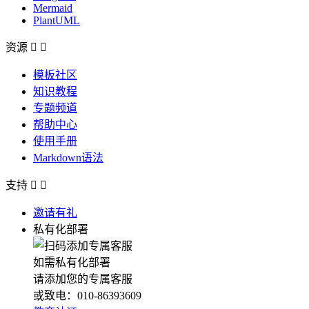
Mermaid
PlantUML
资源


模板社区
知识教程
专题频道
帮助中心
使用手册
Markdown语法
支持


邀请有礼
私有化部署
如需私有化部署
请添加您的专属客服
或致电：010-86393609