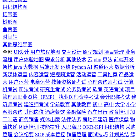
组织结构图
括号图
树形图
鱼骨图
时间轴
其他思维导图
全部
UI设计
用户旅程地图
交互设计
原型规划
项目管理
业务
流程
用户体验地图
需求分析
其他技术
云
php
算法
前端开发
架构
java
大数据
后端开发
运维
Python
AI
渠道运营
数据分析
新媒体运营
内容运营
短视频运营
活动运营
工具推荐
产品运
营
用户运营
电商运营
教师资格证考试
心理咨询师考试
计算
机考试
司法考试
研究生考试
公务员考试
软考
英语考试
项目
管理师职业资格（PMP）
执业医师资格考试
会计职称考试
建
筑师考试
建造师考试
学前教育
其他教育
初中
高中
大学
小学
客服咨询
其他岗位
酒店餐饮
金融保险
汽车出行
教育培训
加
工制造
商务销售
媒体出版
法律法务
房地产建筑
医疗保健
物
流快递
团建培训
技能提升
入职离职
OKR-KPI
组织结构
采购
管理
会议纪要
SOP
成本管控
销售管理
面试技巧
计划总结
综