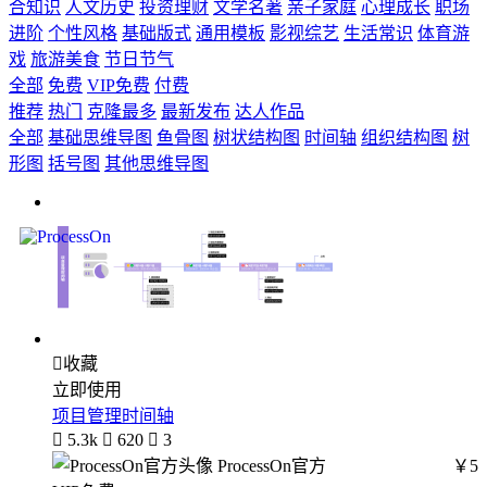
合知识
人文历史
投资理财
文学名著
亲子家庭
心理成长
职场
进阶
个性风格
基础版式
通用模板
影视综艺
生活常识
体育游
戏
旅游美食
节日节气
全部
免费
VIP免费
付费
推荐
热门
克隆最多
最新发布
达人作品
全部
基础思维导图
鱼骨图
树状结构图
时间轴
组织结构图
树
形图
括号图
其他思维导图

收藏
立即使用
项目管理时间轴

5.3k

620

3
ProcessOn官方
￥5