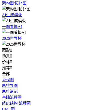
架构图/拓扑图
AI生成模板
一图看懂AI
2026世界杯
图形

场景

价格

推荐

全部
流程图
思维导图
思维笔记
基础流程图
组织结构-流程图
UML图