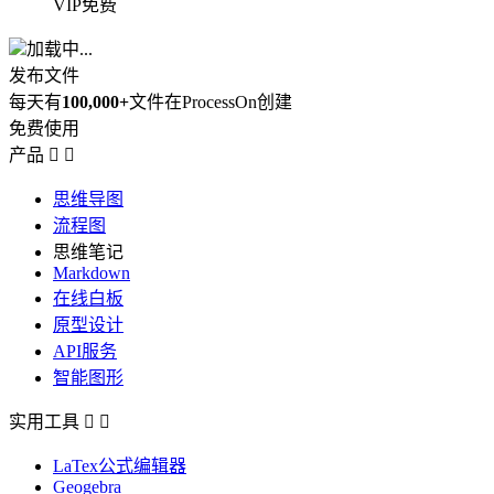
VIP免费
加载中...
发布文件
每天有
100,000+
文件在ProcessOn创建
免费使用
产品


思维导图
流程图
思维笔记
Markdown
在线白板
原型设计
API服务
智能图形
实用工具


LaTex公式编辑器
Geogebra