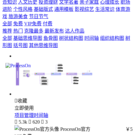
合知识
人文历史
投资理财
文学名著
亲子家庭
心理成长
职场
进阶
个性风格
基础版式
通用模板
影视综艺
生活常识
体育游
戏
旅游美食
节日节气
全部
免费
VIP免费
付费
推荐
热门
克隆最多
最新发布
达人作品
全部
基础思维导图
鱼骨图
树状结构图
时间轴
组织结构图
树
形图
括号图
其他思维导图

收藏
立即使用
项目管理时间轴

5.3k

620

3
ProcessOn官方
￥5