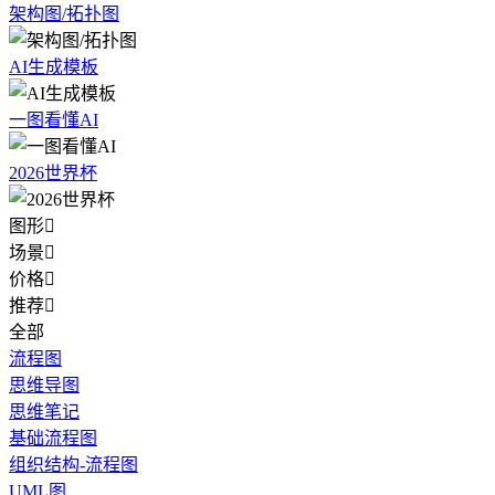
架构图/拓扑图
AI生成模板
一图看懂AI
2026世界杯
图形

场景

价格

推荐

全部
流程图
思维导图
思维笔记
基础流程图
组织结构-流程图
UML图