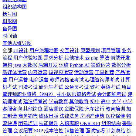
组织结构图
括号图
树形图
鱼骨图
时间轴
其他思维导图
全部
UI设计
用户旅程地图
交互设计
原型规划
项目管理
业务
流程
用户体验地图
需求分析
其他技术
云
php
算法
前端开发
架构
java
大数据
后端开发
运维
Python
AI
渠道运营
数据分析
新媒体运营
内容运营
短视频运营
活动运营
工具推荐
产品运
营
用户运营
电商运营
教师资格证考试
心理咨询师考试
计算
机考试
司法考试
研究生考试
公务员考试
软考
英语考试
项目
管理师职业资格（PMP）
执业医师资格考试
会计职称考试
建
筑师考试
建造师考试
学前教育
其他教育
初中
高中
大学
小学
客服咨询
其他岗位
酒店餐饮
金融保险
汽车出行
教育培训
加
工制造
商务销售
媒体出版
法律法务
房地产建筑
医疗保健
物
流快递
团建培训
技能提升
入职离职
OKR-KPI
组织结构
采购
管理
会议纪要
SOP
成本管控
销售管理
面试技巧
计划总结
综