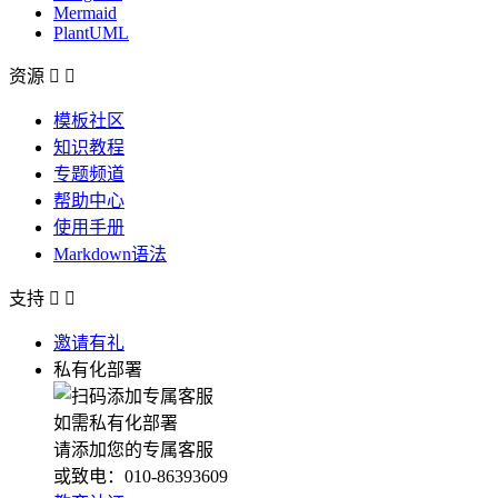
Mermaid
PlantUML
资源


模板社区
知识教程
专题频道
帮助中心
使用手册
Markdown语法
支持


邀请有礼
私有化部署
如需私有化部署
请添加您的专属客服
或致电：010-86393609