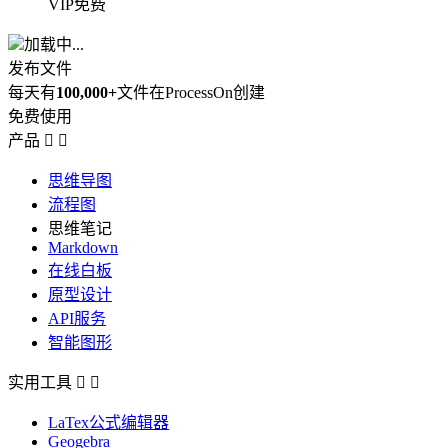
VIP免费
加载中...
发布文件
每天有
100,000+
文件在ProcessOn创建
免费使用
产品


思维导图
流程图
思维笔记
Markdown
在线白板
原型设计
API服务
智能图形
实用工具


LaTex公式编辑器
Geogebra