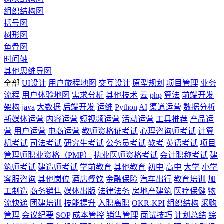
组织结构图
括号图
树形图
鱼骨图
时间轴
其他思维导图
全部
UI设计
用户旅程地图
交互设计
原型规划
项目管理
业务
流程
用户体验地图
需求分析
其他技术
云
php
算法
前端开发
架构
java
大数据
后端开发
运维
Python
AI
渠道运营
数据分析
新媒体运营
内容运营
短视频运营
活动运营
工具推荐
产品运
营
用户运营
电商运营
教师资格证考试
心理咨询师考试
计算
机考试
司法考试
研究生考试
公务员考试
软考
英语考试
项目
管理师职业资格（PMP）
执业医师资格考试
会计职称考试
建
筑师考试
建造师考试
学前教育
其他教育
初中
高中
大学
小学
客服咨询
其他岗位
酒店餐饮
金融保险
汽车出行
教育培训
加
工制造
商务销售
媒体出版
法律法务
房地产建筑
医疗保健
物
流快递
团建培训
技能提升
入职离职
OKR-KPI
组织结构
采购
管理
会议纪要
SOP
成本管控
销售管理
面试技巧
计划总结
综