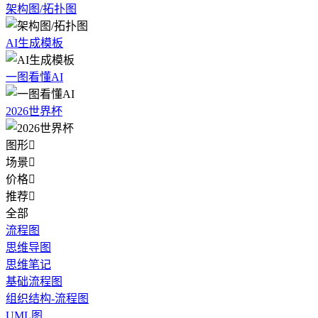
架构图/拓扑图
AI生成模板
一图看懂AI
2026世界杯
图形

场景

价格

推荐

全部
流程图
思维导图
思维笔记
基础流程图
组织结构-流程图
UML图