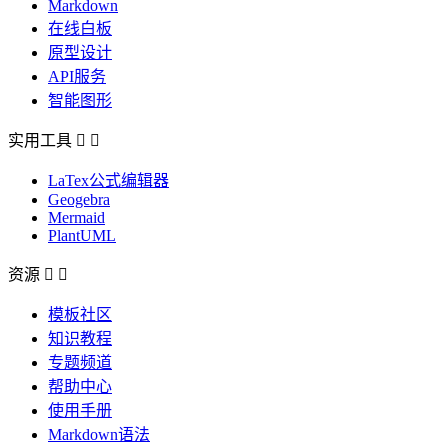
Markdown
在线白板
原型设计
API服务
智能图形
实用工具


LaTex公式编辑器
Geogebra
Mermaid
PlantUML
资源


模板社区
知识教程
专题频道
帮助中心
使用手册
Markdown语法