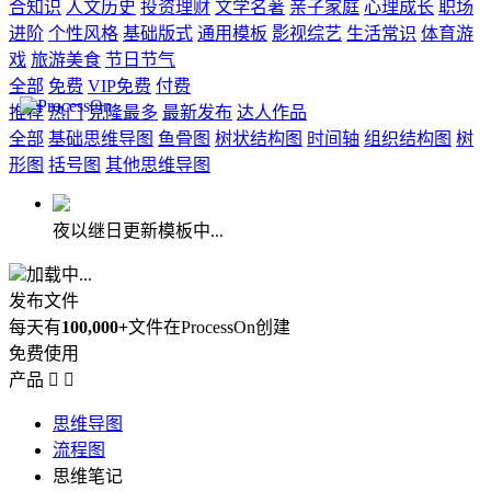
合知识
人文历史
投资理财
文学名著
亲子家庭
心理成长
职场
进阶
个性风格
基础版式
通用模板
影视综艺
生活常识
体育游
戏
旅游美食
节日节气
全部
免费
VIP免费
付费
推荐
热门
克隆最多
最新发布
达人作品
全部
基础思维导图
鱼骨图
树状结构图
时间轴
组织结构图
树
形图
括号图
其他思维导图
夜以继日更新模板中...
加载中...
发布文件
每天有
100,000+
文件在ProcessOn创建
免费使用
产品


思维导图
流程图
思维笔记