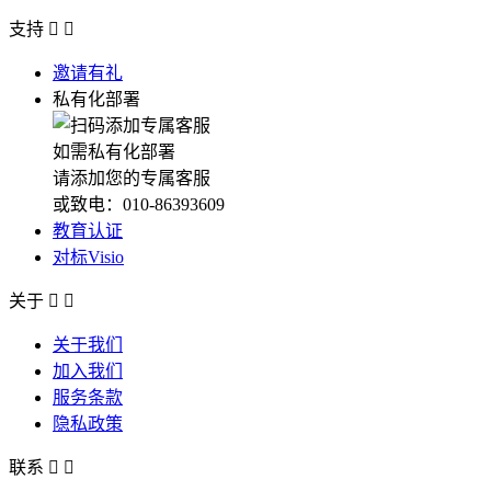
支持


邀请有礼
私有化部署
如需私有化部署
请添加您的专属客服
或致电：010-86393609
教育认证
对标Visio
关于


关于我们
加入我们
服务条款
隐私政策
联系

