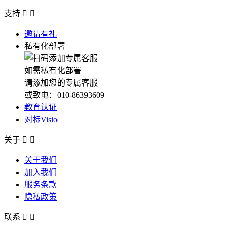
支持


邀请有礼
私有化部署
如需私有化部署
请添加您的专属客服
或致电：010-86393609
教育认证
对标Visio
关于


关于我们
加入我们
服务条款
隐私政策
联系

