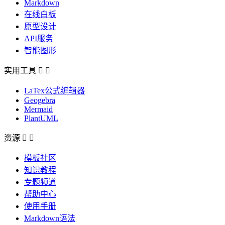
Markdown
在线白板
原型设计
API服务
智能图形
实用工具


LaTex公式编辑器
Geogebra
Mermaid
PlantUML
资源


模板社区
知识教程
专题频道
帮助中心
使用手册
Markdown语法