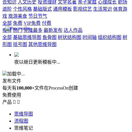
合知识
人文历史
投资理财
文学名著
亲子家庭
心理成长
职场
进阶
个性风格
基础版式
通用模板
影视综艺
生活常识
体育游
戏
旅游美食
节日节气
全部
免费
VIP免费
付费
推荐
热门
克隆最多
最新发布
达人作品
全部
基础思维导图
鱼骨图
树状结构图
时间轴
组织结构图
树
形图
括号图
其他思维导图
夜以继日更新模板中...
加载中...
发布文件
每天有
100,000+
文件在ProcessOn创建
免费使用
产品


思维导图
流程图
思维笔记