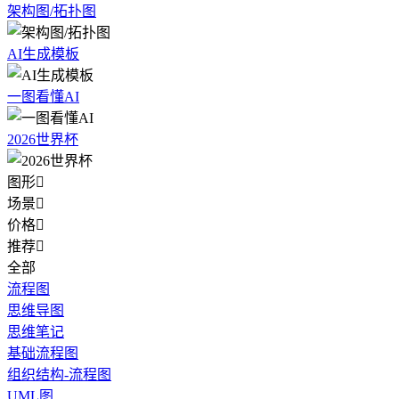
架构图/拓扑图
AI生成模板
一图看懂AI
2026世界杯
图形

场景

价格

推荐

全部
流程图
思维导图
思维笔记
基础流程图
组织结构-流程图
UML图