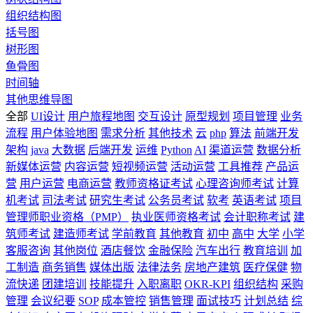
组织结构图
括号图
树形图
鱼骨图
时间轴
其他思维导图
全部
UI设计
用户旅程地图
交互设计
原型规划
项目管理
业务
流程
用户体验地图
需求分析
其他技术
云
php
算法
前端开发
架构
java
大数据
后端开发
运维
Python
AI
渠道运营
数据分析
新媒体运营
内容运营
短视频运营
活动运营
工具推荐
产品运
营
用户运营
电商运营
教师资格证考试
心理咨询师考试
计算
机考试
司法考试
研究生考试
公务员考试
软考
英语考试
项目
管理师职业资格（PMP）
执业医师资格考试
会计职称考试
建
筑师考试
建造师考试
学前教育
其他教育
初中
高中
大学
小学
客服咨询
其他岗位
酒店餐饮
金融保险
汽车出行
教育培训
加
工制造
商务销售
媒体出版
法律法务
房地产建筑
医疗保健
物
流快递
团建培训
技能提升
入职离职
OKR-KPI
组织结构
采购
管理
会议纪要
SOP
成本管控
销售管理
面试技巧
计划总结
综