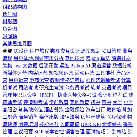
组织结构图
括号图
树形图
鱼骨图
时间轴
其他思维导图
全部
UI设计
用户旅程地图
交互设计
原型规划
项目管理
业务
流程
用户体验地图
需求分析
其他技术
云
php
算法
前端开发
架构
java
大数据
后端开发
运维
Python
AI
渠道运营
数据分析
新媒体运营
内容运营
短视频运营
活动运营
工具推荐
产品运
营
用户运营
电商运营
教师资格证考试
心理咨询师考试
计算
机考试
司法考试
研究生考试
公务员考试
软考
英语考试
项目
管理师职业资格（PMP）
执业医师资格考试
会计职称考试
建
筑师考试
建造师考试
学前教育
其他教育
初中
高中
大学
小学
客服咨询
其他岗位
酒店餐饮
金融保险
汽车出行
教育培训
加
工制造
商务销售
媒体出版
法律法务
房地产建筑
医疗保健
物
流快递
团建培训
技能提升
入职离职
OKR-KPI
组织结构
采购
管理
会议纪要
SOP
成本管控
销售管理
面试技巧
计划总结
综