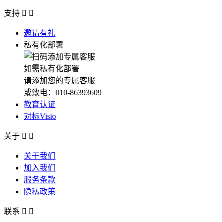
支持


邀请有礼
私有化部署
如需私有化部署
请添加您的专属客服
或致电：010-86393609
教育认证
对标Visio
关于


关于我们
加入我们
服务条款
隐私政策
联系

