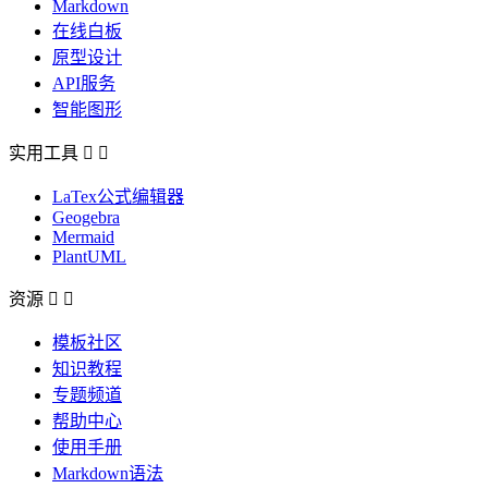
Markdown
在线白板
原型设计
API服务
智能图形
实用工具


LaTex公式编辑器
Geogebra
Mermaid
PlantUML
资源


模板社区
知识教程
专题频道
帮助中心
使用手册
Markdown语法