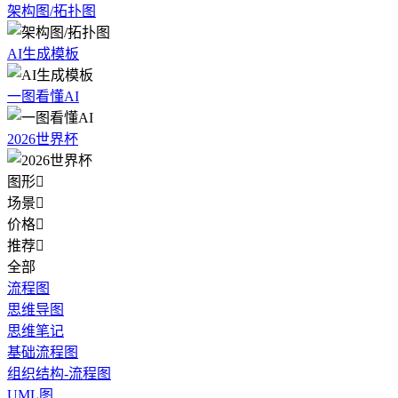
架构图/拓扑图
AI生成模板
一图看懂AI
2026世界杯
图形

场景

价格

推荐

全部
流程图
思维导图
思维笔记
基础流程图
组织结构-流程图
UML图