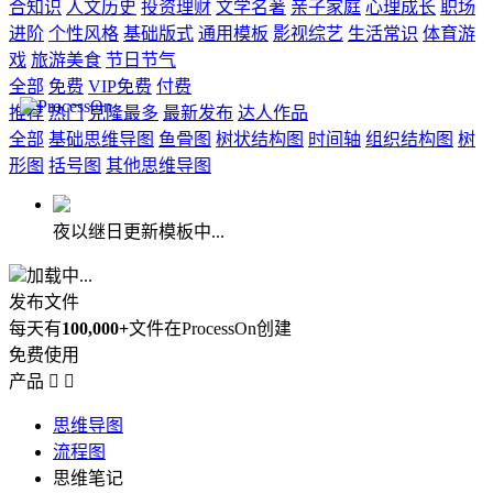
合知识
人文历史
投资理财
文学名著
亲子家庭
心理成长
职场
进阶
个性风格
基础版式
通用模板
影视综艺
生活常识
体育游
戏
旅游美食
节日节气
全部
免费
VIP免费
付费
推荐
热门
克隆最多
最新发布
达人作品
全部
基础思维导图
鱼骨图
树状结构图
时间轴
组织结构图
树
形图
括号图
其他思维导图
夜以继日更新模板中...
加载中...
发布文件
每天有
100,000+
文件在ProcessOn创建
免费使用
产品


思维导图
流程图
思维笔记