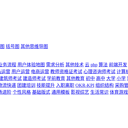
图
括号图
其他思维导图
业务流程
用户体验地图
需求分析
其他技术
云
php
算法
前端开发
品运营
用户运营
电商运营
教师资格证考试
心理咨询师考试
计算
建筑师考试
建造师考试
学前教育
其他教育
初中
高中
大学
小学
物流快递
团建培训
技能提升
入职离职
OKR-KPI
组织结构
采购
场进阶
个性风格
基础版式
通用模板
影视综艺
生活常识
体育游戏