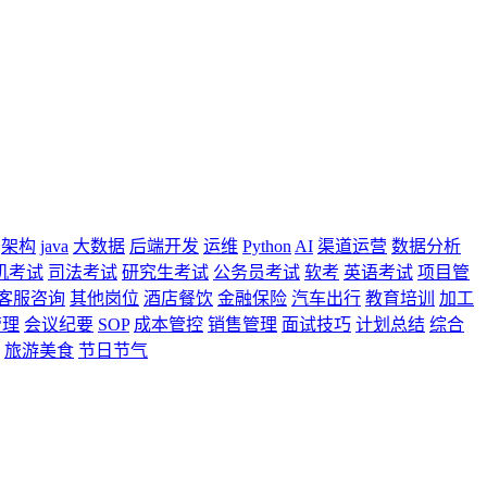
架构
java
大数据
后端开发
运维
Python
AI
渠道运营
数据分析
机考试
司法考试
研究生考试
公务员考试
软考
英语考试
项目管
客服咨询
其他岗位
酒店餐饮
金融保险
汽车出行
教育培训
加工
管理
会议纪要
SOP
成本管控
销售管理
面试技巧
计划总结
综合
旅游美食
节日节气