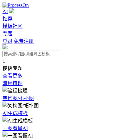
AI
推荐
模板社区
专题
登录
免费注册

模板专题
查看更多
流程梳理
架构图/拓扑图
AI生成模板
一图看懂AI