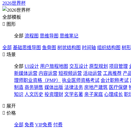
2026世界杯
全部模板

图形
全部
流程图
思维导图
思维笔记
全部
基础思维导图
鱼骨图
树状结构图
时间轴
组织结构图
树形

场景
全部
UI设计
用户旅程地图
交互设计
原型规划
项目管理
新媒体运营
内容运营
短视频运营
活动运营
工具推荐
产
理师职业资格（PMP）
执业医师资格考试
会计职称考试
制造
商务销售
媒体出版
法律法务
房地产建筑
医疗保健
知识
人文历史
投资理财
文学名著
亲子家庭
心理成长
职

展开

价格
全部
免费
VIP免费
付费