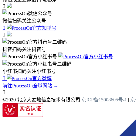

微信扫码关注公众号


抖音扫码关注抖音号
小红书扫码关注小红书号

前往ProcessOn全球网站 →

©2020 北京大麦地信息技术有限公司
京ICP备15008605号-1
|
京