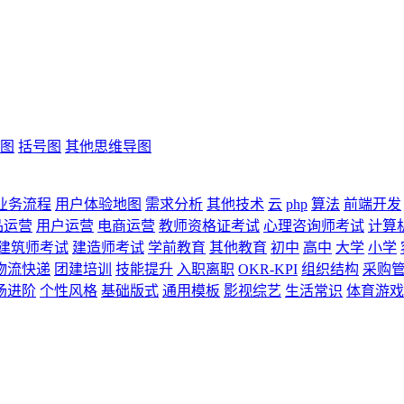
图
括号图
其他思维导图
业务流程
用户体验地图
需求分析
其他技术
云
php
算法
前端开发
品运营
用户运营
电商运营
教师资格证考试
心理咨询师考试
计算
建筑师考试
建造师考试
学前教育
其他教育
初中
高中
大学
小学
物流快递
团建培训
技能提升
入职离职
OKR-KPI
组织结构
采购
场进阶
个性风格
基础版式
通用模板
影视综艺
生活常识
体育游戏