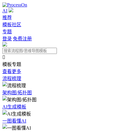
AI
推荐
模板社区
专题
登录
免费注册

模板专题
查看更多
流程梳理
架构图/拓扑图
AI生成模板
一图看懂AI