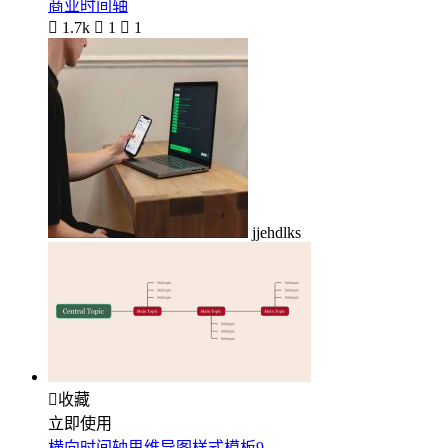
商业时间轴

1.7k

1

1
jjehdlks

收藏
立即使用
横向时间轴思维导图样式模板9