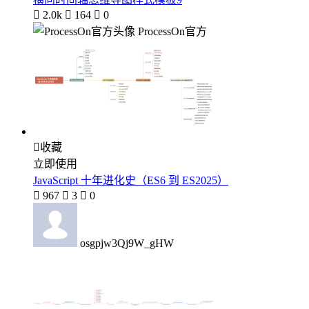

2.0k

164

0
ProcessOn官方

收藏
立即使用
JavaScript 十年进化史（ES6 到 ES2025）

967

3

0
osgpjw3Qj9W_gHW