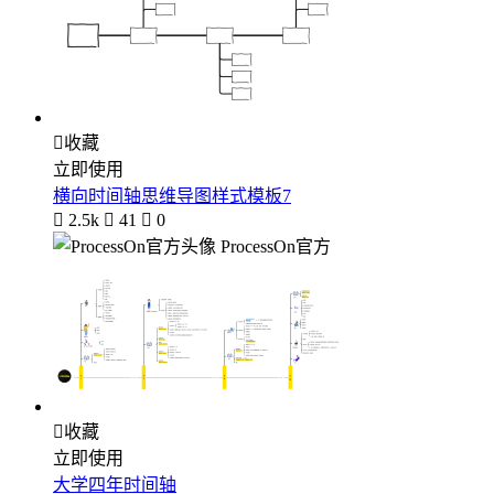

收藏
立即使用
横向时间轴思维导图样式模板7

2.5k

41

0
ProcessOn官方

收藏
立即使用
大学四年时间轴