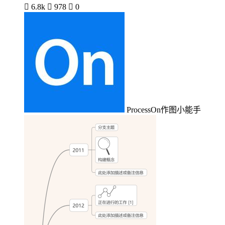

6.8k

978

0
ProcessOn作图小能手