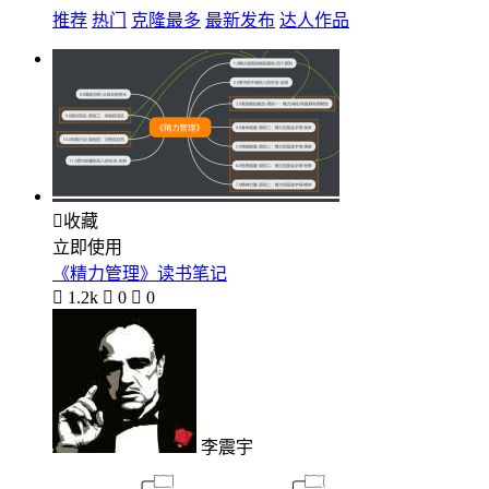
推荐
热门
克隆最多
最新发布
达人作品

收藏
立即使用
《精力管理》读书笔记

1.2k

0

0
李震宇