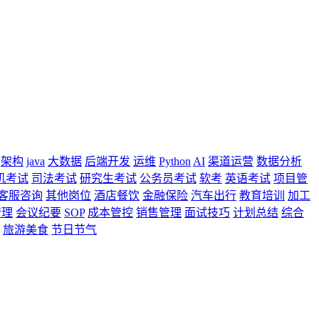
架构
java
大数据
后端开发
运维
Python
AI
渠道运营
数据分析
机考试
司法考试
研究生考试
公务员考试
软考
英语考试
项目管
客服咨询
其他岗位
酒店餐饮
金融保险
汽车出行
教育培训
加工
管理
会议纪要
SOP
成本管控
销售管理
面试技巧
计划总结
综合
旅游美食
节日节气