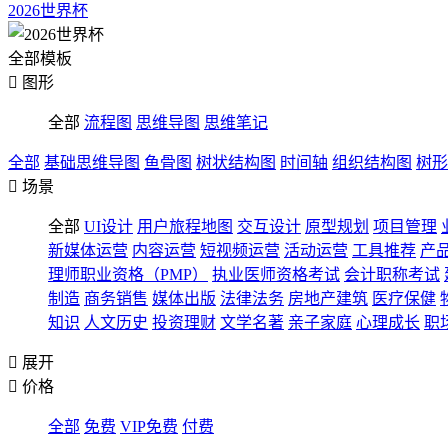
2026世界杯
全部模板

图形
全部
流程图
思维导图
思维笔记
全部
基础思维导图
鱼骨图
树状结构图
时间轴
组织结构图
树形

场景
全部
UI设计
用户旅程地图
交互设计
原型规划
项目管理
新媒体运营
内容运营
短视频运营
活动运营
工具推荐
产
理师职业资格（PMP）
执业医师资格考试
会计职称考试
制造
商务销售
媒体出版
法律法务
房地产建筑
医疗保健
知识
人文历史
投资理财
文学名著
亲子家庭
心理成长
职

展开

价格
全部
免费
VIP免费
付费