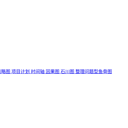
策略图 项目计划 时间轴 因果图 石川图 整理问题型鱼骨图