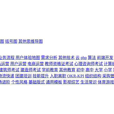
图
括号图
其他思维导图
业务流程
用户体验地图
需求分析
其他技术
云
php
算法
前端开发
品运营
用户运营
电商运营
教师资格证考试
心理咨询师考试
计算
建筑师考试
建造师考试
学前教育
其他教育
初中
高中
大学
小学
物流快递
团建培训
技能提升
入职离职
OKR-KPI
组织结构
采购
场进阶
个性风格
基础版式
通用模板
影视综艺
生活常识
体育游戏