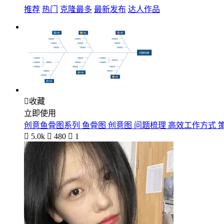
推荐
热门
克隆最多
最新发布
达人作品

收藏
立即使用
创意鱼骨图系列 鱼骨图 创意图 问题梳理 高效工作方式 

5.0k

480

1