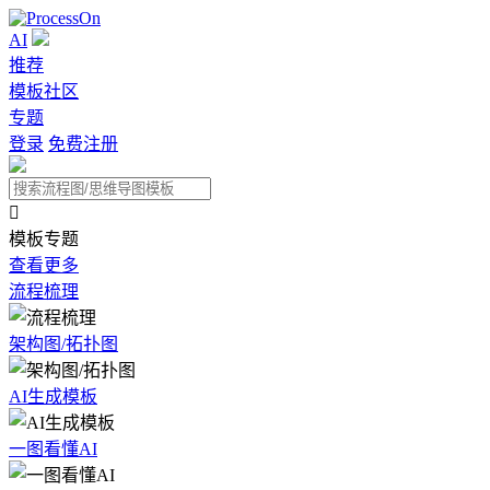
AI
推荐
模板社区
专题
登录
免费注册

模板专题
查看更多
流程梳理
架构图/拓扑图
AI生成模板
一图看懂AI