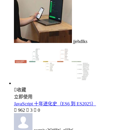
jjehdlks

收藏
立即使用
JavaScript 十年进化史（ES6 到 ES2025）

962

3

0