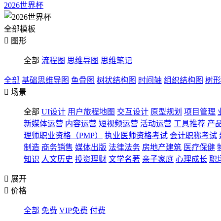
2026世界杯
全部模板

图形
全部
流程图
思维导图
思维笔记
全部
基础思维导图
鱼骨图
树状结构图
时间轴
组织结构图
树形

场景
全部
UI设计
用户旅程地图
交互设计
原型规划
项目管理
新媒体运营
内容运营
短视频运营
活动运营
工具推荐
产
理师职业资格（PMP）
执业医师资格考试
会计职称考试
制造
商务销售
媒体出版
法律法务
房地产建筑
医疗保健
知识
人文历史
投资理财
文学名著
亲子家庭
心理成长
职

展开

价格
全部
免费
VIP免费
付费