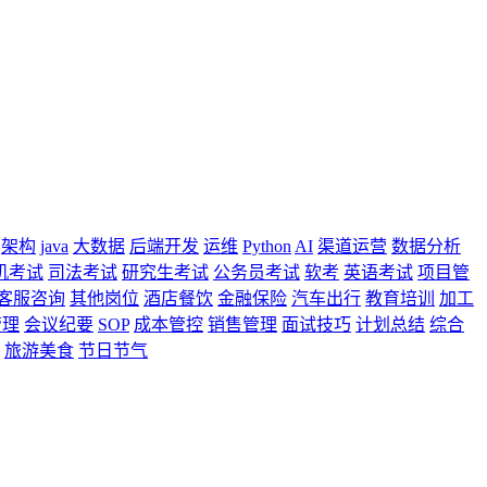
架构
java
大数据
后端开发
运维
Python
AI
渠道运营
数据分析
机考试
司法考试
研究生考试
公务员考试
软考
英语考试
项目管
客服咨询
其他岗位
酒店餐饮
金融保险
汽车出行
教育培训
加工
管理
会议纪要
SOP
成本管控
销售管理
面试技巧
计划总结
综合
旅游美食
节日节气