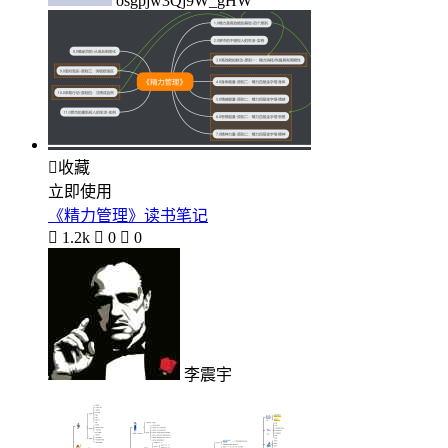
osgpjw3Qj9W_gHW

收藏
立即使用
《精力管理》读书笔记

1.2k

0

0
李震宇