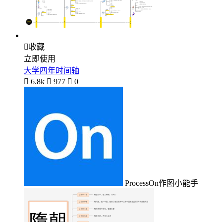

收藏
立即使用
大学四年时间轴

6.8k

977

0
ProcessOn作图小能手