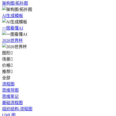
架构图/拓扑图
AI生成模板
一图看懂AI
2026世界杯
图形

场景

价格

推荐

全部
流程图
思维导图
思维笔记
基础流程图
组织结构-流程图
UML图