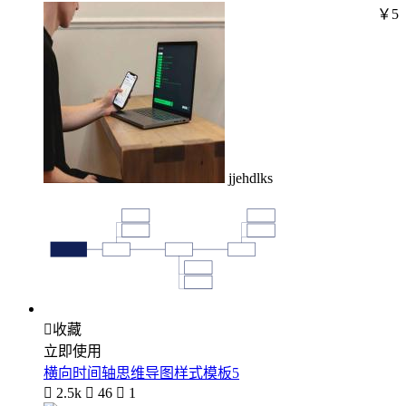
￥5
jjehdlks

收藏
立即使用
横向时间轴思维导图样式模板5

2.5k

46

1