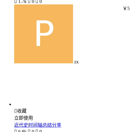

1.7k

0

0
￥5
zx

收藏
立即使用
近代史时间轴总结分享

6.8k

0

0