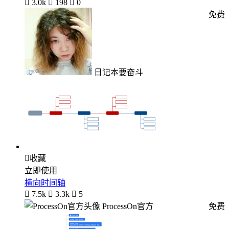

3.0k

198

0
免费
日记本要奋斗

收藏
立即使用
横向时间轴

7.5k

3.3k

5
ProcessOn官方
免费