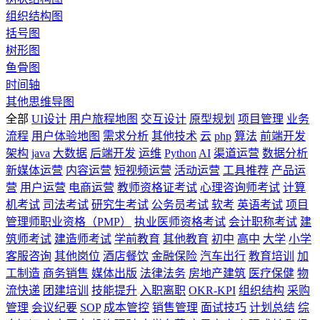
组织结构图
括号图
树形图
鱼骨图
时间轴
其他思维导图
全部
UI设计
用户旅程地图
交互设计
原型规划
项目管理
业务
流程
用户体验地图
需求分析
其他技术
云
php
算法
前端开发
架构
java
大数据
后端开发
运维
Python
AI
渠道运营
数据分析
新媒体运营
内容运营
短视频运营
活动运营
工具推荐
产品运
营
用户运营
电商运营
教师资格证考试
心理咨询师考试
计算
机考试
司法考试
研究生考试
公务员考试
软考
英语考试
项目
管理师职业资格（PMP）
执业医师资格考试
会计职称考试
建
筑师考试
建造师考试
学前教育
其他教育
初中
高中
大学
小学
客服咨询
其他岗位
酒店餐饮
金融保险
汽车出行
教育培训
加
工制造
商务销售
媒体出版
法律法务
房地产建筑
医疗保健
物
流快递
团建培训
技能提升
入职离职
OKR-KPI
组织结构
采购
管理
会议纪要
SOP
成本管控
销售管理
面试技巧
计划总结
综