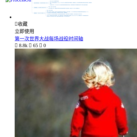

收藏
立即使用
第一次世界大战每场战役时间轴

8.8k

65

0