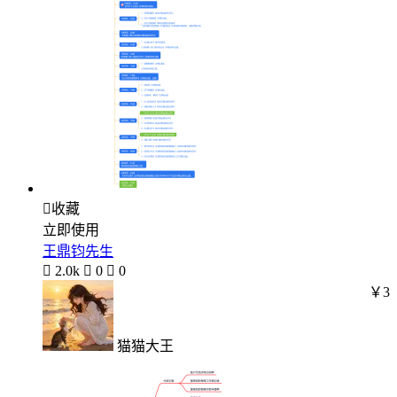

收藏
立即使用
王鼎钧先生

2.0k

0

0
￥3
猫猫大王