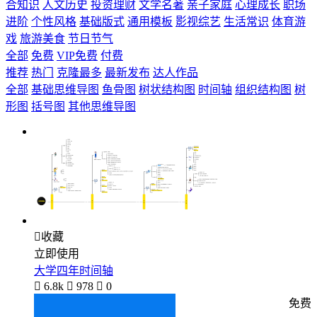
合知识
人文历史
投资理财
文学名著
亲子家庭
心理成长
职场
进阶
个性风格
基础版式
通用模板
影视综艺
生活常识
体育游
戏
旅游美食
节日节气
全部
免费
VIP免费
付费
推荐
热门
克隆最多
最新发布
达人作品
全部
基础思维导图
鱼骨图
树状结构图
时间轴
组织结构图
树
形图
括号图
其他思维导图

收藏
立即使用
大学四年时间轴

6.8k

978

0
免费