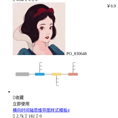
￥6.9
PO_830648

收藏
立即使用
横向时间轴思维导图样式模板4

2.7k

182

0