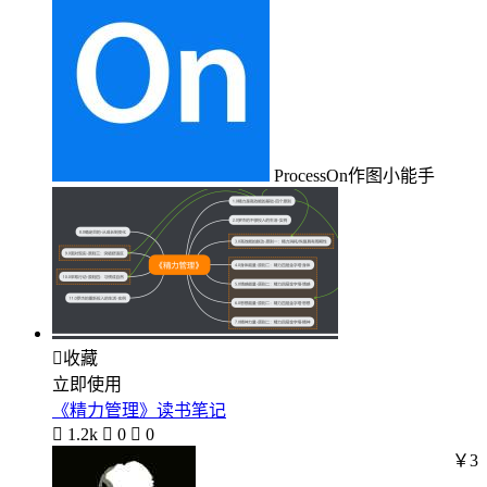
ProcessOn作图小能手

收藏
立即使用
《精力管理》读书笔记

1.2k

0

0
￥3