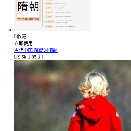

收藏
立即使用
古代中国-隋朝时间轴

9.5k

85

1