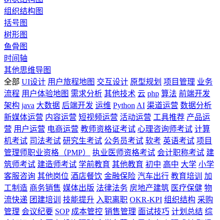
组织结构图
括号图
树形图
鱼骨图
时间轴
其他思维导图
全部
UI设计
用户旅程地图
交互设计
原型规划
项目管理
业务
流程
用户体验地图
需求分析
其他技术
云
php
算法
前端开发
架构
java
大数据
后端开发
运维
Python
AI
渠道运营
数据分析
新媒体运营
内容运营
短视频运营
活动运营
工具推荐
产品运
营
用户运营
电商运营
教师资格证考试
心理咨询师考试
计算
机考试
司法考试
研究生考试
公务员考试
软考
英语考试
项目
管理师职业资格（PMP）
执业医师资格考试
会计职称考试
建
筑师考试
建造师考试
学前教育
其他教育
初中
高中
大学
小学
客服咨询
其他岗位
酒店餐饮
金融保险
汽车出行
教育培训
加
工制造
商务销售
媒体出版
法律法务
房地产建筑
医疗保健
物
流快递
团建培训
技能提升
入职离职
OKR-KPI
组织结构
采购
管理
会议纪要
SOP
成本管控
销售管理
面试技巧
计划总结
综