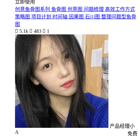
立即使用
创意鱼骨图系列 鱼骨图 创意图 问题梳理 高效工作方式
策略图 项目计划 时间轴 因果图 石川图 整理问题型鱼骨
图

5.1k

483

1
产品经理小
A
免费