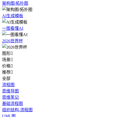
架构图/拓扑图
AI生成模板
一图看懂AI
2026世界杯
图形

场景

价格

推荐

全部
流程图
思维导图
思维笔记
基础流程图
组织结构-流程图
UML图