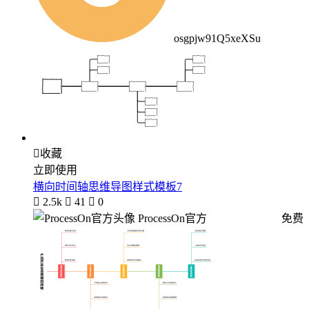
osgpjw91Q5xeXSu

收藏
立即使用
横向时间轴思维导图样式模板7

2.5k

41

0
ProcessOn官方
免费