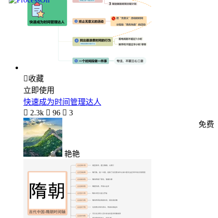

收藏
立即使用
快速成为时间管理达人

2.3k

96

3
免费
艳艳