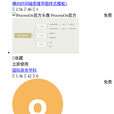
横向时间轴思维导图样式模板5

2.5k

46

1
ProcessOn官方
免费

收藏
立即使用
国际商务学科

1.3k

42

0
免费