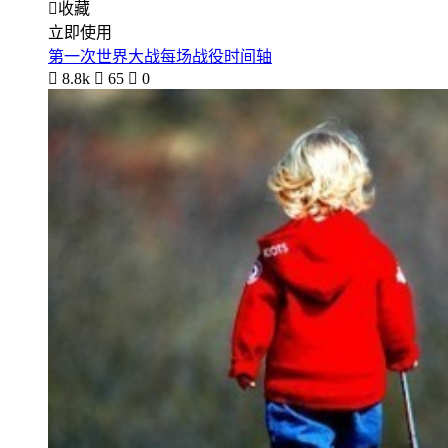

收藏
立即使用
第一次世界大战每场战役时间轴

8.8k

65

0