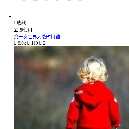

收藏
立即使用
第一次世界大战时间轴

8.0k

119

2