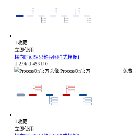

收藏
立即使用
横向时间轴思维导图样式模板1

2.9k

453

0
ProcessOn官方
免费

收藏
立即使用