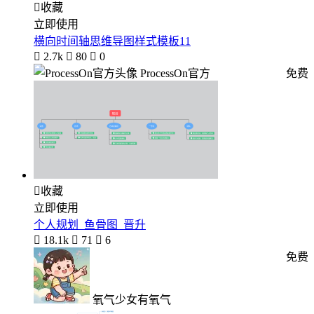

收藏
立即使用
横向时间轴思维导图样式模板11

2.7k

80

0
ProcessOn官方
免费

收藏
立即使用
个人规划_鱼骨图_晋升

18.1k

71

6
免费
氧气少女有氧气