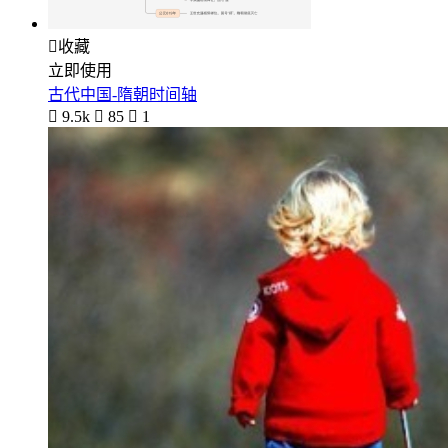

收藏
立即使用
古代中国-隋朝时间轴

9.5k

85

1