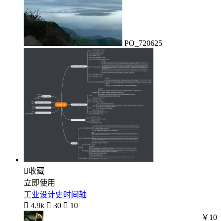
PO_720625

收藏
立即使用
工业设计史时间轴

4.9k

30

10
￥10