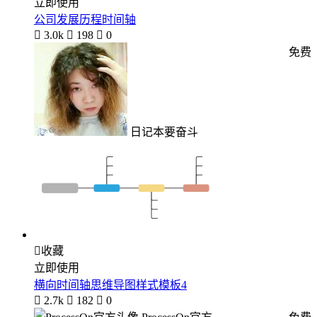
立即使用
公司发展历程时间轴

3.0k

198

0
免费
日记本要奋斗

收藏
立即使用
横向时间轴思维导图样式模板4

2.7k

182

0