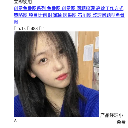
立即使用
创意鱼骨图系列 鱼骨图 创意图 问题梳理 高效工作方式
策略图 项目计划 时间轴 因果图 石川图 整理问题型鱼骨
图

5.1k

483

1
产品经理小
A
免费