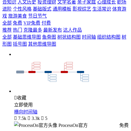
合知识
人文历史
投资理财
文学名著
亲子家庭
心理成长
职场
进阶
个性风格
基础版式
通用模板
影视综艺
生活常识
体育游
戏
旅游美食
节日节气
全部
免费
VIP免费
付费
推荐
热门
克隆最多
最新发布
达人作品
全部
基础思维导图
鱼骨图
树状结构图
时间轴
组织结构图
树
形图
括号图
其他思维导图

收藏
立即使用
横向时间轴

7.5k

3.3k

5
ProcessOn官方
免费