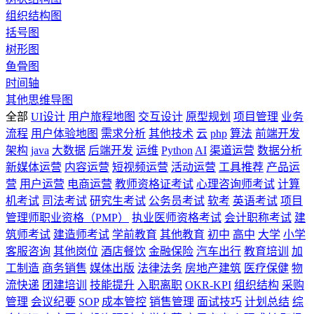
组织结构图
括号图
树形图
鱼骨图
时间轴
其他思维导图
全部
UI设计
用户旅程地图
交互设计
原型规划
项目管理
业务
流程
用户体验地图
需求分析
其他技术
云
php
算法
前端开发
架构
java
大数据
后端开发
运维
Python
AI
渠道运营
数据分析
新媒体运营
内容运营
短视频运营
活动运营
工具推荐
产品运
营
用户运营
电商运营
教师资格证考试
心理咨询师考试
计算
机考试
司法考试
研究生考试
公务员考试
软考
英语考试
项目
管理师职业资格（PMP）
执业医师资格考试
会计职称考试
建
筑师考试
建造师考试
学前教育
其他教育
初中
高中
大学
小学
客服咨询
其他岗位
酒店餐饮
金融保险
汽车出行
教育培训
加
工制造
商务销售
媒体出版
法律法务
房地产建筑
医疗保健
物
流快递
团建培训
技能提升
入职离职
OKR-KPI
组织结构
采购
管理
会议纪要
SOP
成本管控
销售管理
面试技巧
计划总结
综