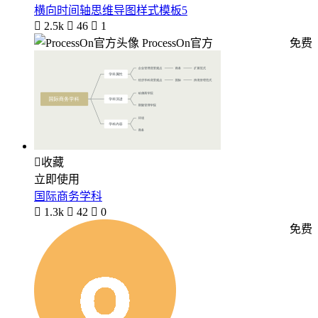
横向时间轴思维导图样式模板5

2.5k

46

1
ProcessOn官方
免费

收藏
立即使用
国际商务学科

1.3k

42

0
免费