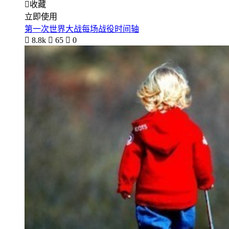

收藏
立即使用
第一次世界大战每场战役时间轴

8.8k

65

0