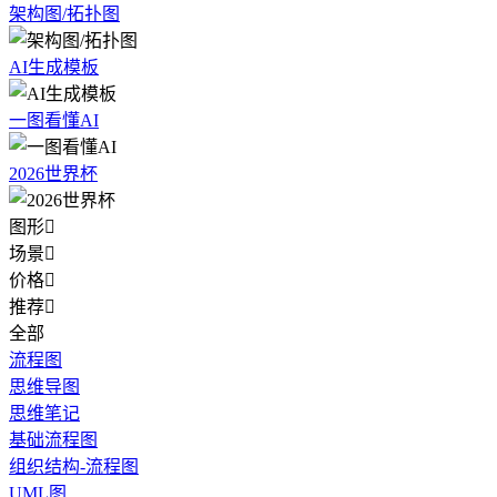
架构图/拓扑图
AI生成模板
一图看懂AI
2026世界杯
图形

场景

价格

推荐

全部
流程图
思维导图
思维笔记
基础流程图
组织结构-流程图
UML图