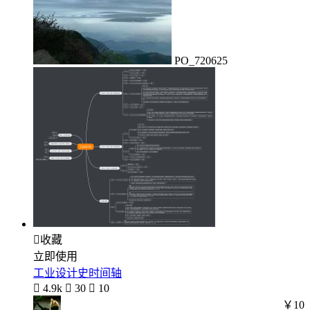
PO_720625

收藏
立即使用
工业设计史时间轴

4.9k

30

10
￥10