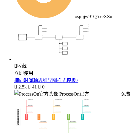
osgpjw91Q5xeXSu

收藏
立即使用
横向时间轴思维导图样式模板7

2.5k

41

0
ProcessOn官方
免费