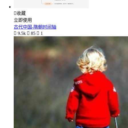

收藏
立即使用
古代中国-隋朝时间轴

9.5k

85

1