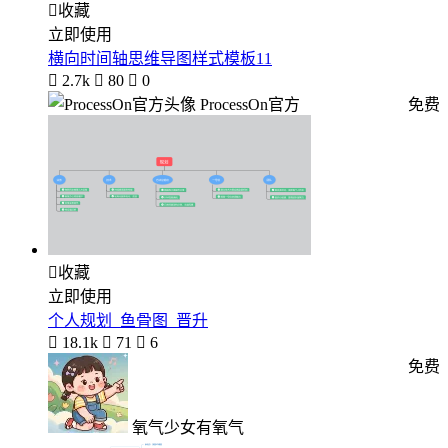

收藏
立即使用
横向时间轴思维导图样式模板11

2.7k

80

0
ProcessOn官方
免费

收藏
立即使用
个人规划_鱼骨图_晋升

18.1k

71

6
免费
氧气少女有氧气