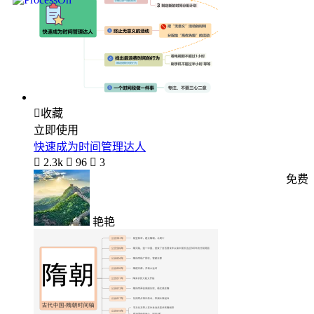

收藏
立即使用
快速成为时间管理达人

2.3k

96

3
免费
艳艳