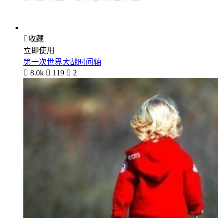

收藏
立即使用
第一次世界大战时间轴

8.0k

119

2