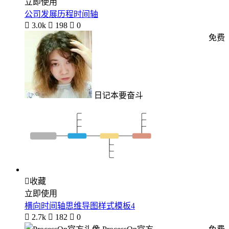
立即使用
公司发展历程时间轴

3.0k

198

0
免费
日记本要奋斗

收藏
立即使用
横向时间轴思维导图样式模板4

2.7k

182

0