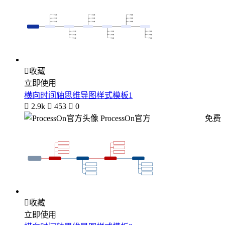

收藏
立即使用
横向时间轴思维导图样式模板1

2.9k

453

0
ProcessOn官方
免费

收藏
立即使用