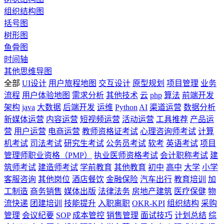
组织结构图
括号图
树形图
鱼骨图
时间轴
其他思维导图
全部
UI设计
用户旅程地图
交互设计
原型规划
项目管理
业务
流程
用户体验地图
需求分析
其他技术
云
php
算法
前端开发
架构
java
大数据
后端开发
运维
Python
AI
渠道运营
数据分析
新媒体运营
内容运营
短视频运营
活动运营
工具推荐
产品运
营
用户运营
电商运营
教师资格证考试
心理咨询师考试
计算
机考试
司法考试
研究生考试
公务员考试
软考
英语考试
项目
管理师职业资格（PMP）
执业医师资格考试
会计职称考试
建
筑师考试
建造师考试
学前教育
其他教育
初中
高中
大学
小学
客服咨询
其他岗位
酒店餐饮
金融保险
汽车出行
教育培训
加
工制造
商务销售
媒体出版
法律法务
房地产建筑
医疗保健
物
流快递
团建培训
技能提升
入职离职
OKR-KPI
组织结构
采购
管理
会议纪要
SOP
成本管控
销售管理
面试技巧
计划总结
综