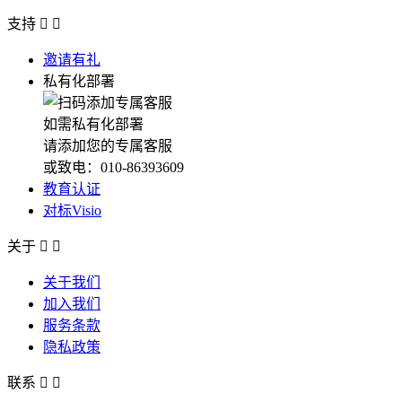
支持


邀请有礼
私有化部署
如需私有化部署
请添加您的专属客服
或致电：010-86393609
教育认证
对标Visio
关于


关于我们
加入我们
服务条款
隐私政策
联系

