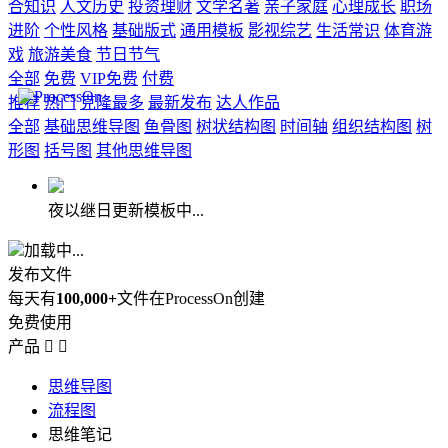
合知识
人文历史
投资理财
文学名著
亲子家庭
心理成长
职场
进阶
个性风格
基础版式
通用模板
影视综艺
生活常识
体育游
戏
旅游美食
节日节气
全部
免费
VIP免费
付费
推荐
热门
克隆最多
最新发布
达人作品
全部
基础思维导图
鱼骨图
树状结构图
时间轴
组织结构图
树
形图
括号图
其他思维导图
夜以继日更新模板中...
加载中...
发布文件
每天有
100,000+
文件在ProcessOn创建
免费使用
产品


思维导图
流程图
思维笔记