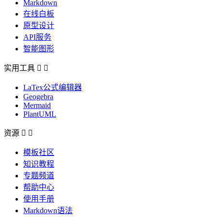
Markdown
在线白板
原型设计
API服务
智能图形
实用工具


LaTex公式编辑器
Geogebra
Mermaid
PlantUML
资源


模板社区
知识教程
专题频道
帮助中心
使用手册
Markdown语法