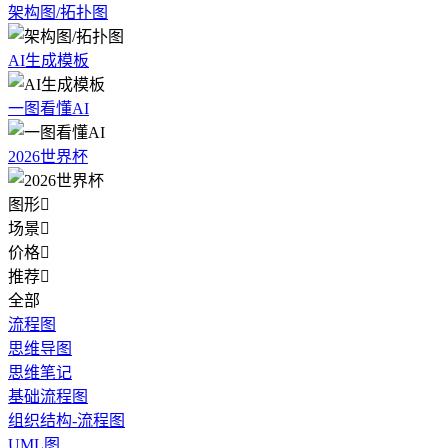
架构图/拓扑图
AI生成模板
一图看懂AI
2026世界杯
图形

场景

价格

推荐

全部
流程图
思维导图
思维笔记
基础流程图
组织结构-流程图
UML图