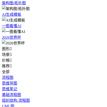
架构图/拓扑图
AI生成模板
一图看懂AI
2026世界杯
图形

场景

价格

推荐

全部
流程图
思维导图
思维笔记
基础流程图
组织结构-流程图
UML图