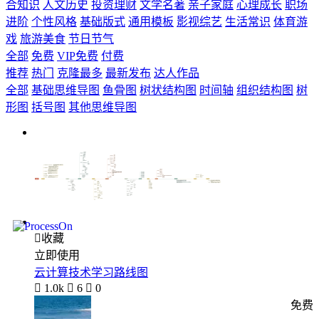
合知识
人文历史
投资理财
文学名著
亲子家庭
心理成长
职场
进阶
个性风格
基础版式
通用模板
影视综艺
生活常识
体育游
戏
旅游美食
节日节气
全部
免费
VIP免费
付费
推荐
热门
克隆最多
最新发布
达人作品
全部
基础思维导图
鱼骨图
树状结构图
时间轴
组织结构图
树
形图
括号图
其他思维导图

收藏
立即使用
云计算技术学习路线图

1.0k

6

0
免费