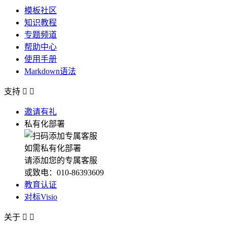
模板社区
知识教程
专题频道
帮助中心
使用手册
Markdown语法
支持


邀请有礼
私有化部署
如需私有化部署
请添加您的专属客服
或致电：010-86393609
教育认证
对标Visio
关于

