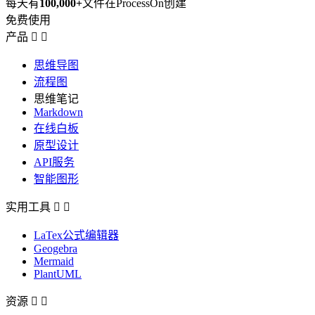
每天有
100,000+
文件在ProcessOn创建
免费使用
产品


思维导图
流程图
思维笔记
Markdown
在线白板
原型设计
API服务
智能图形
实用工具


LaTex公式编辑器
Geogebra
Mermaid
PlantUML
资源

