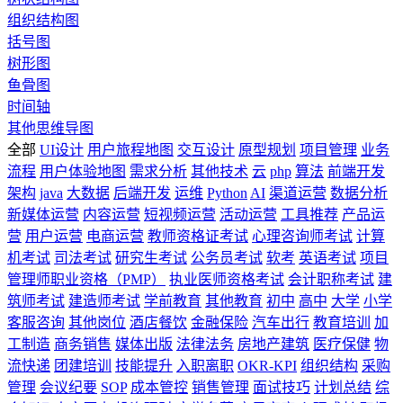
组织结构图
括号图
树形图
鱼骨图
时间轴
其他思维导图
全部
UI设计
用户旅程地图
交互设计
原型规划
项目管理
业务
流程
用户体验地图
需求分析
其他技术
云
php
算法
前端开发
架构
java
大数据
后端开发
运维
Python
AI
渠道运营
数据分析
新媒体运营
内容运营
短视频运营
活动运营
工具推荐
产品运
营
用户运营
电商运营
教师资格证考试
心理咨询师考试
计算
机考试
司法考试
研究生考试
公务员考试
软考
英语考试
项目
管理师职业资格（PMP）
执业医师资格考试
会计职称考试
建
筑师考试
建造师考试
学前教育
其他教育
初中
高中
大学
小学
客服咨询
其他岗位
酒店餐饮
金融保险
汽车出行
教育培训
加
工制造
商务销售
媒体出版
法律法务
房地产建筑
医疗保健
物
流快递
团建培训
技能提升
入职离职
OKR-KPI
组织结构
采购
管理
会议纪要
SOP
成本管控
销售管理
面试技巧
计划总结
综