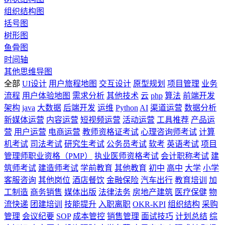
组织结构图
括号图
树形图
鱼骨图
时间轴
其他思维导图
全部
UI设计
用户旅程地图
交互设计
原型规划
项目管理
业务
流程
用户体验地图
需求分析
其他技术
云
php
算法
前端开发
架构
java
大数据
后端开发
运维
Python
AI
渠道运营
数据分析
新媒体运营
内容运营
短视频运营
活动运营
工具推荐
产品运
营
用户运营
电商运营
教师资格证考试
心理咨询师考试
计算
机考试
司法考试
研究生考试
公务员考试
软考
英语考试
项目
管理师职业资格（PMP）
执业医师资格考试
会计职称考试
建
筑师考试
建造师考试
学前教育
其他教育
初中
高中
大学
小学
客服咨询
其他岗位
酒店餐饮
金融保险
汽车出行
教育培训
加
工制造
商务销售
媒体出版
法律法务
房地产建筑
医疗保健
物
流快递
团建培训
技能提升
入职离职
OKR-KPI
组织结构
采购
管理
会议纪要
SOP
成本管控
销售管理
面试技巧
计划总结
综