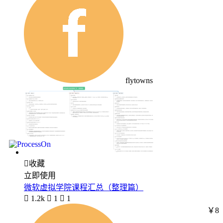
flytowns

收藏
立即使用
微软虚拟学院课程汇总（整理篇）

1.2k

1

1
￥8