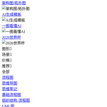
架构图/拓扑图
AI生成模板
一图看懂AI
2026世界杯
图形

场景

价格

推荐

全部
流程图
思维导图
思维笔记
基础流程图
组织结构-流程图
UML图