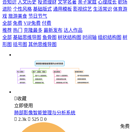
合知识
人文历史
投资理财
文学名著
亲子家庭
心理成长
职场
进阶
个性风格
基础版式
通用模板
影视综艺
生活常识
体育游
戏
旅游美食
节日节气
全部
免费
VIP免费
付费
推荐
热门
克隆最多
最新发布
达人作品
全部
基础思维导图
鱼骨图
树状结构图
时间轴
组织结构图
树
形图
括号图
其他思维导图

收藏
立即使用
肺部影像智能管理与分析系统

2.3k

525

0
免费