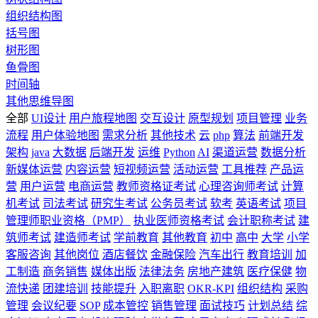
组织结构图
括号图
树形图
鱼骨图
时间轴
其他思维导图
全部
UI设计
用户旅程地图
交互设计
原型规划
项目管理
业务
流程
用户体验地图
需求分析
其他技术
云
php
算法
前端开发
架构
java
大数据
后端开发
运维
Python
AI
渠道运营
数据分析
新媒体运营
内容运营
短视频运营
活动运营
工具推荐
产品运
营
用户运营
电商运营
教师资格证考试
心理咨询师考试
计算
机考试
司法考试
研究生考试
公务员考试
软考
英语考试
项目
管理师职业资格（PMP）
执业医师资格考试
会计职称考试
建
筑师考试
建造师考试
学前教育
其他教育
初中
高中
大学
小学
客服咨询
其他岗位
酒店餐饮
金融保险
汽车出行
教育培训
加
工制造
商务销售
媒体出版
法律法务
房地产建筑
医疗保健
物
流快递
团建培训
技能提升
入职离职
OKR-KPI
组织结构
采购
管理
会议纪要
SOP
成本管控
销售管理
面试技巧
计划总结
综