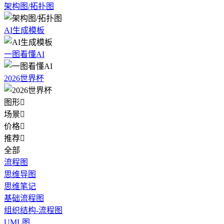
架构图/拓扑图
AI生成模板
一图看懂AI
2026世界杯
图形

场景

价格

推荐

全部
流程图
思维导图
思维笔记
基础流程图
组织结构-流程图
UML图