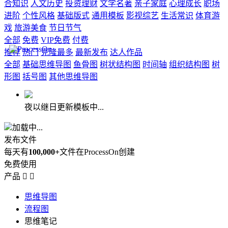
合知识
人文历史
投资理财
文学名著
亲子家庭
心理成长
职场
进阶
个性风格
基础版式
通用模板
影视综艺
生活常识
体育游
戏
旅游美食
节日节气
全部
免费
VIP免费
付费
推荐
热门
克隆最多
最新发布
达人作品
全部
基础思维导图
鱼骨图
树状结构图
时间轴
组织结构图
树
形图
括号图
其他思维导图
夜以继日更新模板中...
加载中...
发布文件
每天有
100,000+
文件在ProcessOn创建
免费使用
产品


思维导图
流程图
思维笔记