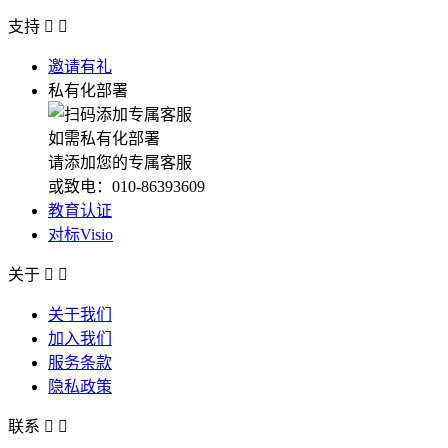
支持


邀请有礼
私有化部署
如需私有化部署
请添加您的专属客服
或致电：010-86393609
教育认证
对标Visio
关于


关于我们
加入我们
服务条款
隐私政策
联系

