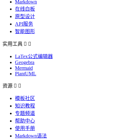
Markdown
在线白板
原型设计
API服务
智能图形
实用工具


LaTex公式编辑器
Geogebra
Mermaid
PlantUML
资源


模板社区
知识教程
专题频道
帮助中心
使用手册
Markdown语法