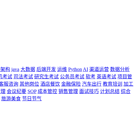
架构
java
大数据
后端开发
运维
Python
AI
渠道运营
数据分析
机考试
司法考试
研究生考试
公务员考试
软考
英语考试
项目管
客服咨询
其他岗位
酒店餐饮
金融保险
汽车出行
教育培训
加工
管理
会议纪要
SOP
成本管控
销售管理
面试技巧
计划总结
综合
旅游美食
节日节气