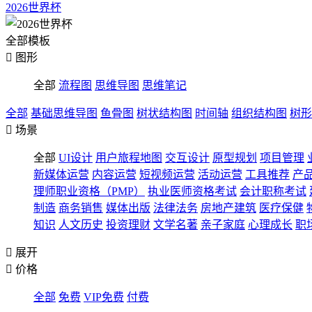
2026世界杯
全部模板

图形
全部
流程图
思维导图
思维笔记
全部
基础思维导图
鱼骨图
树状结构图
时间轴
组织结构图
树形

场景
全部
UI设计
用户旅程地图
交互设计
原型规划
项目管理
新媒体运营
内容运营
短视频运营
活动运营
工具推荐
产
理师职业资格（PMP）
执业医师资格考试
会计职称考试
制造
商务销售
媒体出版
法律法务
房地产建筑
医疗保健
知识
人文历史
投资理财
文学名著
亲子家庭
心理成长
职

展开

价格
全部
免费
VIP免费
付费