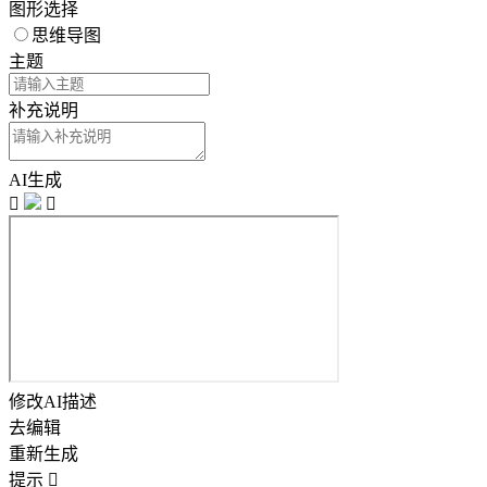
图形选择
思维导图
主题
补充说明
AI生成


修改AI描述
去编辑
重新生成
提示
