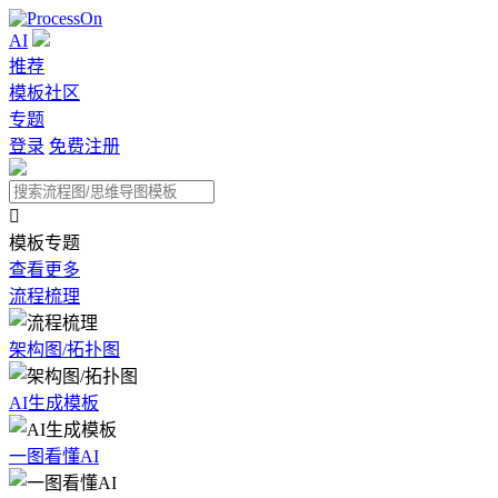
AI
推荐
模板社区
专题
登录
免费注册

模板专题
查看更多
流程梳理
架构图/拓扑图
AI生成模板
一图看懂AI