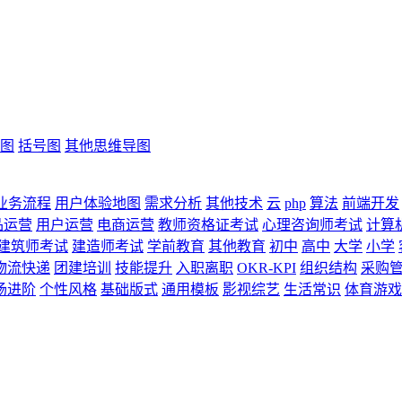
图
括号图
其他思维导图
业务流程
用户体验地图
需求分析
其他技术
云
php
算法
前端开发
品运营
用户运营
电商运营
教师资格证考试
心理咨询师考试
计算
建筑师考试
建造师考试
学前教育
其他教育
初中
高中
大学
小学
物流快递
团建培训
技能提升
入职离职
OKR-KPI
组织结构
采购
场进阶
个性风格
基础版式
通用模板
影视综艺
生活常识
体育游戏