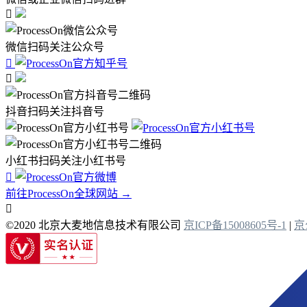

微信扫码关注公众号


抖音扫码关注抖音号
小红书扫码关注小红书号

前往ProcessOn全球网站 →

©2020 北京大麦地信息技术有限公司
京ICP备15008605号-1
|
京