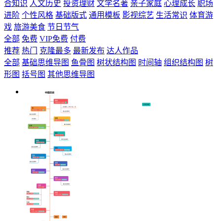
合知识
人文历史
投资理财
文学名著
亲子家庭
心理成长
职场
进阶
个性风格
基础版式
通用模板
影视综艺
生活常识
体育游
戏
旅游美食
节日节气
全部
免费
VIP免费
付费
推荐
热门
克隆最多
最新发布
达人作品
全部
基础思维导图
鱼骨图
树状结构图
时间轴
组织结构图
树
形图
括号图
其他思维导图