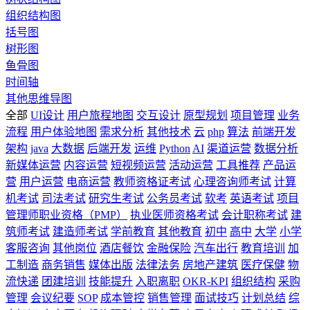
组织结构图
括号图
树形图
鱼骨图
时间轴
其他思维导图
全部
UI设计
用户旅程地图
交互设计
原型规划
项目管理
业务
流程
用户体验地图
需求分析
其他技术
云
php
算法
前端开发
架构
java
大数据
后端开发
运维
Python
AI
渠道运营
数据分析
新媒体运营
内容运营
短视频运营
活动运营
工具推荐
产品运
营
用户运营
电商运营
教师资格证考试
心理咨询师考试
计算
机考试
司法考试
研究生考试
公务员考试
软考
英语考试
项目
管理师职业资格（PMP）
执业医师资格考试
会计职称考试
建
筑师考试
建造师考试
学前教育
其他教育
初中
高中
大学
小学
客服咨询
其他岗位
酒店餐饮
金融保险
汽车出行
教育培训
加
工制造
商务销售
媒体出版
法律法务
房地产建筑
医疗保健
物
流快递
团建培训
技能提升
入职离职
OKR-KPI
组织结构
采购
管理
会议纪要
SOP
成本管控
销售管理
面试技巧
计划总结
综