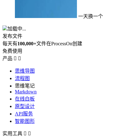
一天换一个
加载中...
发布文件
每天有
100,000+
文件在ProcessOn创建
免费使用
产品


思维导图
流程图
思维笔记
Markdown
在线白板
原型设计
API服务
智能图形
实用工具

