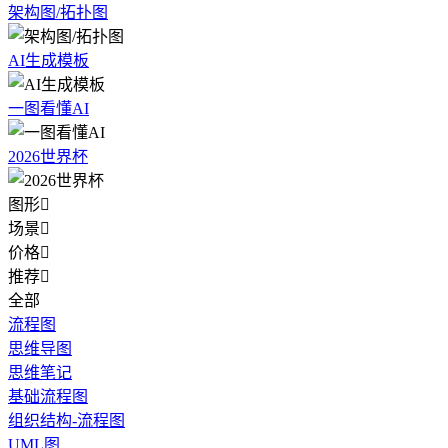
架构图/拓扑图
AI生成模板
一图看懂AI
2026世界杯
图形

场景

价格

推荐

全部
流程图
思维导图
思维笔记
基础流程图
组织结构-流程图
UML图