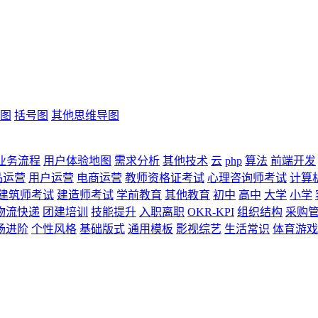
图
括号图
其他思维导图
业务流程
用户体验地图
需求分析
其他技术
云
php
算法
前端开发
品运营
用户运营
电商运营
教师资格证考试
心理咨询师考试
计算
建筑师考试
建造师考试
学前教育
其他教育
初中
高中
大学
小学
物流快递
团建培训
技能提升
入职离职
OKR-KPI
组织结构
采购
场进阶
个性风格
基础版式
通用模板
影视综艺
生活常识
体育游戏