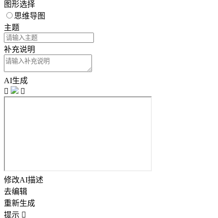
图形选择
思维导图
主题
补充说明
AI生成


修改AI描述
去编辑
重新生成
提示
