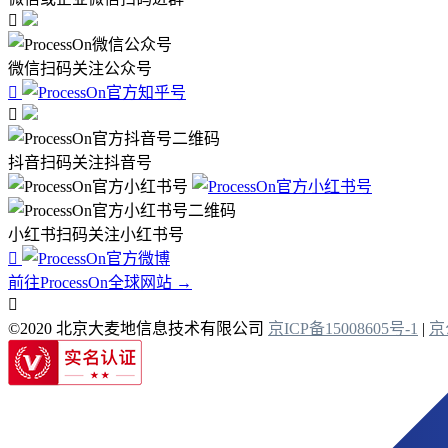

微信扫码关注公众号


抖音扫码关注抖音号
小红书扫码关注小红书号

前往ProcessOn全球网站 →

©2020 北京大麦地信息技术有限公司
京ICP备15008605号-1
|
京