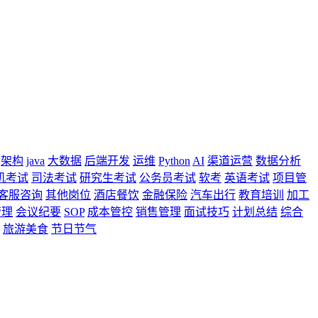
架构
java
大数据
后端开发
运维
Python
AI
渠道运营
数据分析
机考试
司法考试
研究生考试
公务员考试
软考
英语考试
项目管
客服咨询
其他岗位
酒店餐饮
金融保险
汽车出行
教育培训
加工
管理
会议纪要
SOP
成本管控
销售管理
面试技巧
计划总结
综合
旅游美食
节日节气