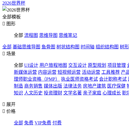
2026世界杯
全部模板

图形
全部
流程图
思维导图
思维笔记
全部
基础思维导图
鱼骨图
树状结构图
时间轴
组织结构图
树形

场景
全部
UI设计
用户旅程地图
交互设计
原型规划
项目管理
新媒体运营
内容运营
短视频运营
活动运营
工具推荐
产
理师职业资格（PMP）
执业医师资格考试
会计职称考试
制造
商务销售
媒体出版
法律法务
房地产建筑
医疗保健
知识
人文历史
投资理财
文学名著
亲子家庭
心理成长
职

展开

价格
全部
免费
VIP免费
付费