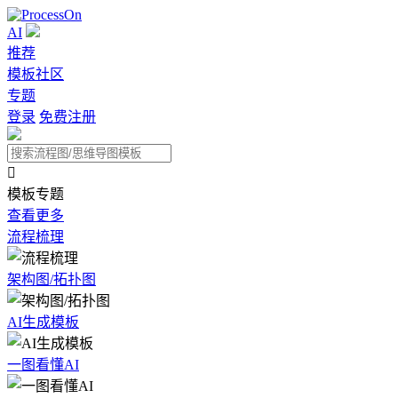
AI
推荐
模板社区
专题
登录
免费注册

模板专题
查看更多
流程梳理
架构图/拓扑图
AI生成模板
一图看懂AI