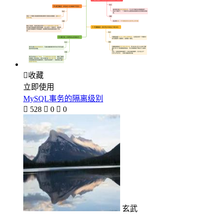

收藏
立即使用
MySQL事务的隔离级别

528

0

0
玄武