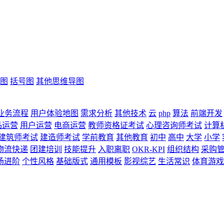
图
括号图
其他思维导图
业务流程
用户体验地图
需求分析
其他技术
云
php
算法
前端开发
品运营
用户运营
电商运营
教师资格证考试
心理咨询师考试
计算
建筑师考试
建造师考试
学前教育
其他教育
初中
高中
大学
小学
物流快递
团建培训
技能提升
入职离职
OKR-KPI
组织结构
采购
场进阶
个性风格
基础版式
通用模板
影视综艺
生活常识
体育游戏