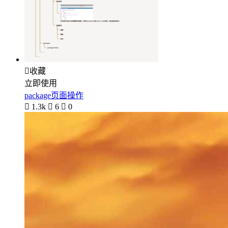

收藏
立即使用
package页面操作

1.3k

6

0