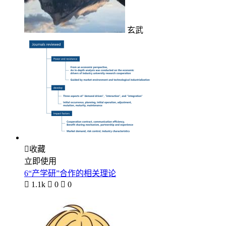
玄武

收藏
立即使用
6“产学研”合作的相关理论

1.1k

0

0