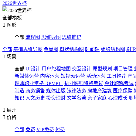
2026世界杯
全部模板

图形
全部
流程图
思维导图
思维笔记
全部
基础思维导图
鱼骨图
树状结构图
时间轴
组织结构图
树形

场景
全部
UI设计
用户旅程地图
交互设计
原型规划
项目管理
新媒体运营
内容运营
短视频运营
活动运营
工具推荐
产
理师职业资格（PMP）
执业医师资格考试
会计职称考试
制造
商务销售
媒体出版
法律法务
房地产建筑
医疗保健
知识
人文历史
投资理财
文学名著
亲子家庭
心理成长
职

展开

价格
全部
免费
VIP免费
付费