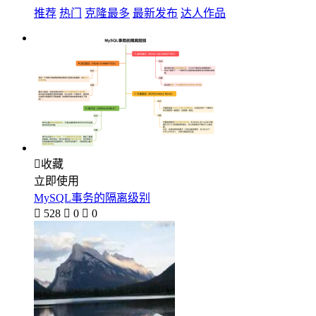
推荐
热门
克隆最多
最新发布
达人作品

收藏
立即使用
MySQL事务的隔离级别

528

0

0