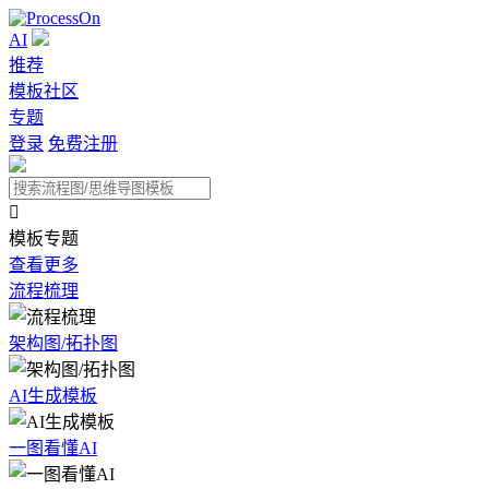
AI
推荐
模板社区
专题
登录
免费注册

模板专题
查看更多
流程梳理
架构图/拓扑图
AI生成模板
一图看懂AI