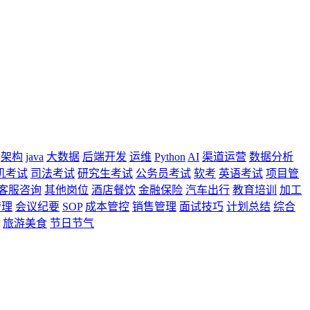
架构
java
大数据
后端开发
运维
Python
AI
渠道运营
数据分析
机考试
司法考试
研究生考试
公务员考试
软考
英语考试
项目管
客服咨询
其他岗位
酒店餐饮
金融保险
汽车出行
教育培训
加工
管理
会议纪要
SOP
成本管控
销售管理
面试技巧
计划总结
综合
旅游美食
节日节气