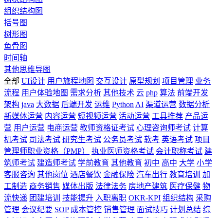
组织结构图
括号图
树形图
鱼骨图
时间轴
其他思维导图
全部
UI设计
用户旅程地图
交互设计
原型规划
项目管理
业务
流程
用户体验地图
需求分析
其他技术
云
php
算法
前端开发
架构
java
大数据
后端开发
运维
Python
AI
渠道运营
数据分析
新媒体运营
内容运营
短视频运营
活动运营
工具推荐
产品运
营
用户运营
电商运营
教师资格证考试
心理咨询师考试
计算
机考试
司法考试
研究生考试
公务员考试
软考
英语考试
项目
管理师职业资格（PMP）
执业医师资格考试
会计职称考试
建
筑师考试
建造师考试
学前教育
其他教育
初中
高中
大学
小学
客服咨询
其他岗位
酒店餐饮
金融保险
汽车出行
教育培训
加
工制造
商务销售
媒体出版
法律法务
房地产建筑
医疗保健
物
流快递
团建培训
技能提升
入职离职
OKR-KPI
组织结构
采购
管理
会议纪要
SOP
成本管控
销售管理
面试技巧
计划总结
综