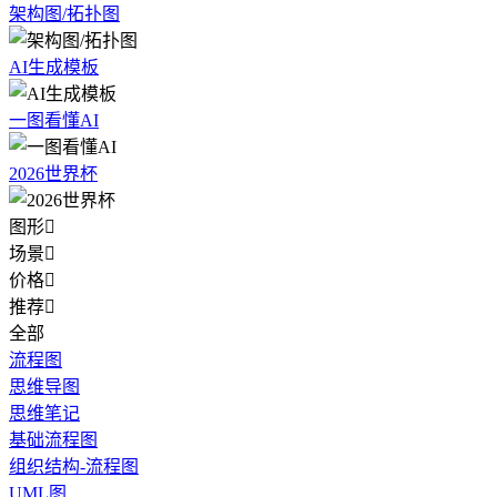
架构图/拓扑图
AI生成模板
一图看懂AI
2026世界杯
图形

场景

价格

推荐

全部
流程图
思维导图
思维笔记
基础流程图
组织结构-流程图
UML图