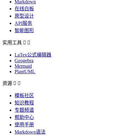
Markdown
在线白板
原型设计
API服务
智能图形
实用工具


LaTex公式编辑器
Geogebra
Mermaid
PlantUML
资源


模板社区
知识教程
专题频道
帮助中心
使用手册
Markdown语法