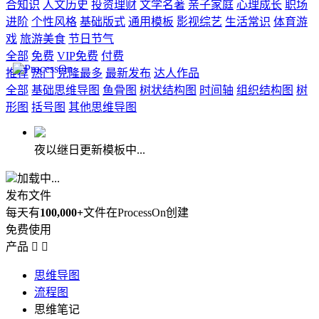
合知识
人文历史
投资理财
文学名著
亲子家庭
心理成长
职场
进阶
个性风格
基础版式
通用模板
影视综艺
生活常识
体育游
戏
旅游美食
节日节气
全部
免费
VIP免费
付费
推荐
热门
克隆最多
最新发布
达人作品
全部
基础思维导图
鱼骨图
树状结构图
时间轴
组织结构图
树
形图
括号图
其他思维导图
夜以继日更新模板中...
加载中...
发布文件
每天有
100,000+
文件在ProcessOn创建
免费使用
产品


思维导图
流程图
思维笔记