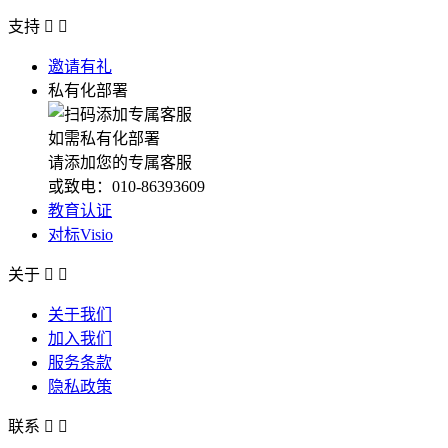
支持


邀请有礼
私有化部署
如需私有化部署
请添加您的专属客服
或致电：010-86393609
教育认证
对标Visio
关于


关于我们
加入我们
服务条款
隐私政策
联系

