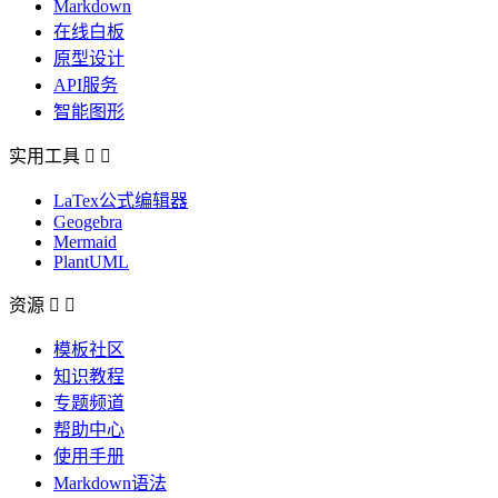
Markdown
在线白板
原型设计
API服务
智能图形
实用工具


LaTex公式编辑器
Geogebra
Mermaid
PlantUML
资源


模板社区
知识教程
专题频道
帮助中心
使用手册
Markdown语法