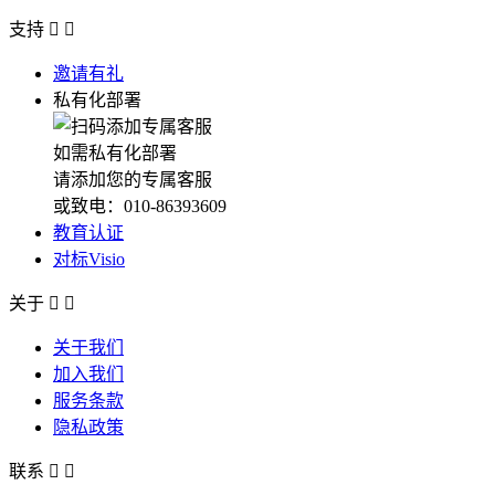
支持


邀请有礼
私有化部署
如需私有化部署
请添加您的专属客服
或致电：010-86393609
教育认证
对标Visio
关于


关于我们
加入我们
服务条款
隐私政策
联系

