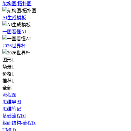
架构图/拓扑图
AI生成模板
一图看懂AI
2026世界杯
图形

场景

价格

推荐

全部
流程图
思维导图
思维笔记
基础流程图
组织结构-流程图
UML图