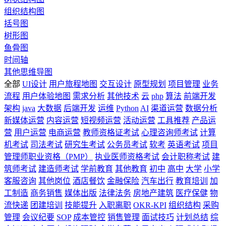
组织结构图
括号图
树形图
鱼骨图
时间轴
其他思维导图
全部
UI设计
用户旅程地图
交互设计
原型规划
项目管理
业务
流程
用户体验地图
需求分析
其他技术
云
php
算法
前端开发
架构
java
大数据
后端开发
运维
Python
AI
渠道运营
数据分析
新媒体运营
内容运营
短视频运营
活动运营
工具推荐
产品运
营
用户运营
电商运营
教师资格证考试
心理咨询师考试
计算
机考试
司法考试
研究生考试
公务员考试
软考
英语考试
项目
管理师职业资格（PMP）
执业医师资格考试
会计职称考试
建
筑师考试
建造师考试
学前教育
其他教育
初中
高中
大学
小学
客服咨询
其他岗位
酒店餐饮
金融保险
汽车出行
教育培训
加
工制造
商务销售
媒体出版
法律法务
房地产建筑
医疗保健
物
流快递
团建培训
技能提升
入职离职
OKR-KPI
组织结构
采购
管理
会议纪要
SOP
成本管控
销售管理
面试技巧
计划总结
综