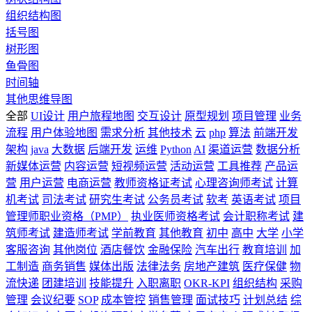
组织结构图
括号图
树形图
鱼骨图
时间轴
其他思维导图
全部
UI设计
用户旅程地图
交互设计
原型规划
项目管理
业务
流程
用户体验地图
需求分析
其他技术
云
php
算法
前端开发
架构
java
大数据
后端开发
运维
Python
AI
渠道运营
数据分析
新媒体运营
内容运营
短视频运营
活动运营
工具推荐
产品运
营
用户运营
电商运营
教师资格证考试
心理咨询师考试
计算
机考试
司法考试
研究生考试
公务员考试
软考
英语考试
项目
管理师职业资格（PMP）
执业医师资格考试
会计职称考试
建
筑师考试
建造师考试
学前教育
其他教育
初中
高中
大学
小学
客服咨询
其他岗位
酒店餐饮
金融保险
汽车出行
教育培训
加
工制造
商务销售
媒体出版
法律法务
房地产建筑
医疗保健
物
流快递
团建培训
技能提升
入职离职
OKR-KPI
组织结构
采购
管理
会议纪要
SOP
成本管控
销售管理
面试技巧
计划总结
综