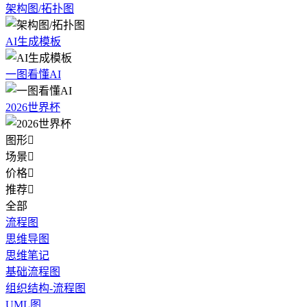
架构图/拓扑图
AI生成模板
一图看懂AI
2026世界杯
图形

场景

价格

推荐

全部
流程图
思维导图
思维笔记
基础流程图
组织结构-流程图
UML图