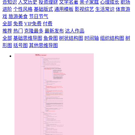
合知识
人文历史
投资理财
文学名著
亲子家庭
心理成长
职场
进阶
个性风格
基础版式
通用模板
影视综艺
生活常识
体育游
戏
旅游美食
节日节气
全部
免费
VIP免费
付费
推荐
热门
克隆最多
最新发布
达人作品
全部
基础思维导图
鱼骨图
树状结构图
时间轴
组织结构图
树
形图
括号图
其他思维导图