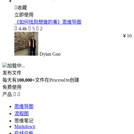

收藏
立即使用
《如何找到想做的事》思维导图

4.4k

5

2
￥10
Dylan Guo
加载中...
发布文件
每天有
100,000+
文件在ProcessOn创建
免费使用
产品


思维导图
流程图
思维笔记
Markdown
在线白板