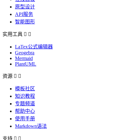
原型设计
API服务
智能图形
实用工具


LaTex公式编辑器
Geogebra
Mermaid
PlantUML
资源


模板社区
知识教程
专题频道
帮助中心
使用手册
Markdown语法
支持

