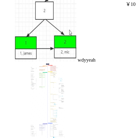
￥10
wdyyeah