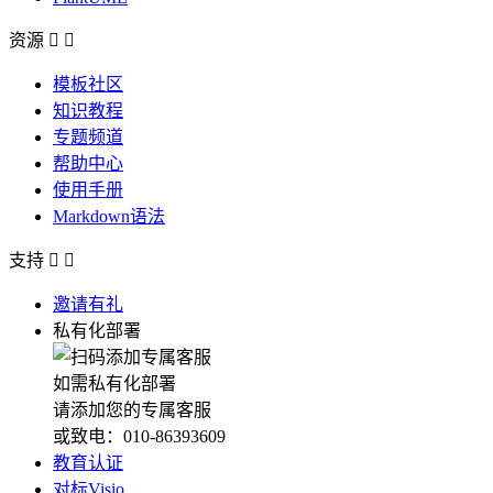
资源


模板社区
知识教程
专题频道
帮助中心
使用手册
Markdown语法
支持


邀请有礼
私有化部署
如需私有化部署
请添加您的专属客服
或致电：010-86393609
教育认证
对标Visio