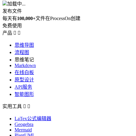
加载中...
发布文件
每天有
100,000+
文件在ProcessOn创建
免费使用
产品


思维导图
流程图
思维笔记
Markdown
在线白板
原型设计
API服务
智能图形
实用工具


LaTex公式编辑器
Geogebra
Mermaid
PlantUML