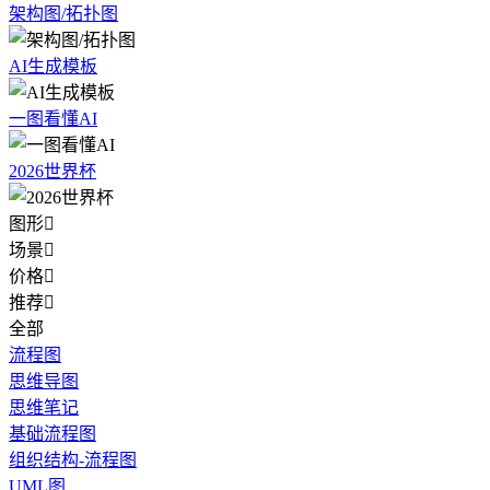
架构图/拓扑图
AI生成模板
一图看懂AI
2026世界杯
图形

场景

价格

推荐

全部
流程图
思维导图
思维笔记
基础流程图
组织结构-流程图
UML图