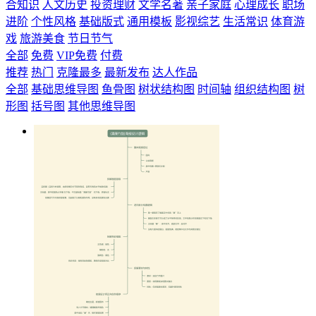
合知识
人文历史
投资理财
文学名著
亲子家庭
心理成长
职场
进阶
个性风格
基础版式
通用模板
影视综艺
生活常识
体育游
戏
旅游美食
节日节气
全部
免费
VIP免费
付费
推荐
热门
克隆最多
最新发布
达人作品
全部
基础思维导图
鱼骨图
树状结构图
时间轴
组织结构图
树
形图
括号图
其他思维导图