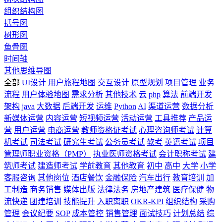
组织结构图
括号图
树形图
鱼骨图
时间轴
其他思维导图
全部
UI设计
用户旅程地图
交互设计
原型规划
项目管理
业务
流程
用户体验地图
需求分析
其他技术
云
php
算法
前端开发
架构
java
大数据
后端开发
运维
Python
AI
渠道运营
数据分析
新媒体运营
内容运营
短视频运营
活动运营
工具推荐
产品运
营
用户运营
电商运营
教师资格证考试
心理咨询师考试
计算
机考试
司法考试
研究生考试
公务员考试
软考
英语考试
项目
管理师职业资格（PMP）
执业医师资格考试
会计职称考试
建
筑师考试
建造师考试
学前教育
其他教育
初中
高中
大学
小学
客服咨询
其他岗位
酒店餐饮
金融保险
汽车出行
教育培训
加
工制造
商务销售
媒体出版
法律法务
房地产建筑
医疗保健
物
流快递
团建培训
技能提升
入职离职
OKR-KPI
组织结构
采购
管理
会议纪要
SOP
成本管控
销售管理
面试技巧
计划总结
综