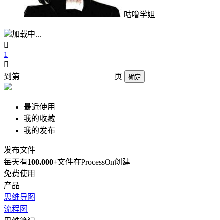
咕噜学姐
加载中...

1

到第
页
确定
最近使用
我的收藏
我的发布
发布文件
每天有
100,000+
文件在ProcessOn创建
免费使用
产品
思维导图
流程图