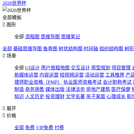
2026世界杯
全部模板

图形
全部
流程图
思维导图
思维笔记
全部
基础思维导图
鱼骨图
树状结构图
时间轴
组织结构图
树形

场景
全部
UI设计
用户旅程地图
交互设计
原型规划
项目管理
新媒体运营
内容运营
短视频运营
活动运营
工具推荐
产
理师职业资格（PMP）
执业医师资格考试
会计职称考试
制造
商务销售
媒体出版
法律法务
房地产建筑
医疗保健
知识
人文历史
投资理财
文学名著
亲子家庭
心理成长
职

展开

价格
全部
免费
VIP免费
付费