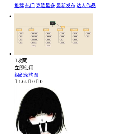
推荐
热门
克隆最多
最新发布
达人作品

收藏
立即使用
组织架构图

1.6k

0

0