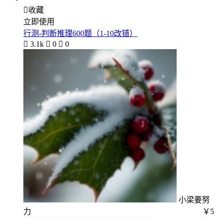

收藏
立即使用
行测-判断推理600题（1-10改错）

3.1k

0

0
小梁要努
力
￥5