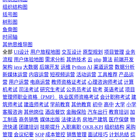
组织结构图
括号图
树形图
鱼骨图
时间轴
其他思维导图
全部
UI设计
用户旅程地图
交互设计
原型规划
项目管理
业务
流程
用户体验地图
需求分析
其他技术
云
php
算法
前端开发
架构
java
大数据
后端开发
运维
Python
AI
渠道运营
数据分析
新媒体运营
内容运营
短视频运营
活动运营
工具推荐
产品运
营
用户运营
电商运营
教师资格证考试
心理咨询师考试
计算
机考试
司法考试
研究生考试
公务员考试
软考
英语考试
项目
管理师职业资格（PMP）
执业医师资格考试
会计职称考试
建
筑师考试
建造师考试
学前教育
其他教育
初中
高中
大学
小学
客服咨询
其他岗位
酒店餐饮
金融保险
汽车出行
教育培训
加
工制造
商务销售
媒体出版
法律法务
房地产建筑
医疗保健
物
流快递
团建培训
技能提升
入职离职
OKR-KPI
组织结构
采购
管理
会议纪要
SOP
成本管控
销售管理
面试技巧
计划总结
综