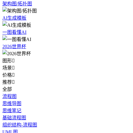
架构图/拓扑图
AI生成模板
一图看懂AI
2026世界杯
图形

场景

价格

推荐

全部
流程图
思维导图
思维笔记
基础流程图
组织结构-流程图
UML图