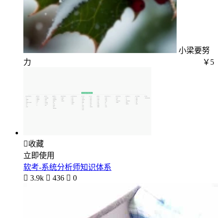
小梁要努
力
￥5

收藏
立即使用
软考-系统分析师知识体系

3.9k

436

0