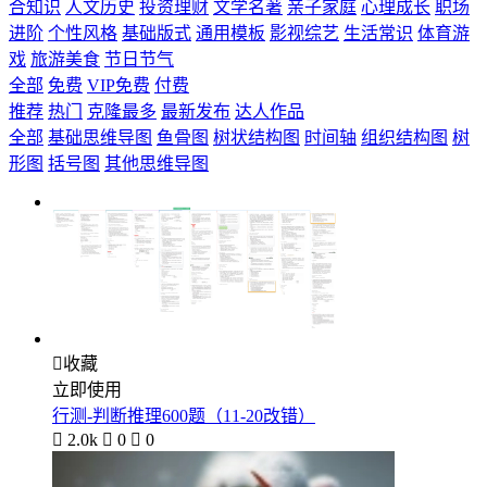
合知识
人文历史
投资理财
文学名著
亲子家庭
心理成长
职场
进阶
个性风格
基础版式
通用模板
影视综艺
生活常识
体育游
戏
旅游美食
节日节气
全部
免费
VIP免费
付费
推荐
热门
克隆最多
最新发布
达人作品
全部
基础思维导图
鱼骨图
树状结构图
时间轴
组织结构图
树
形图
括号图
其他思维导图

收藏
立即使用
行测-判断推理600题（11-20改错）

2.0k

0

0