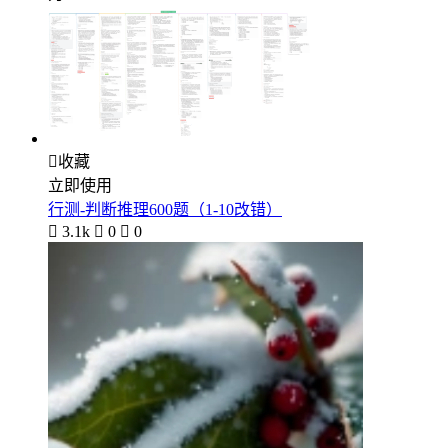

收藏
立即使用
行测-判断推理600题（1-10改错）

3.1k

0

0