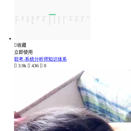

收藏
立即使用
软考-系统分析师知识体系

3.9k

436

0