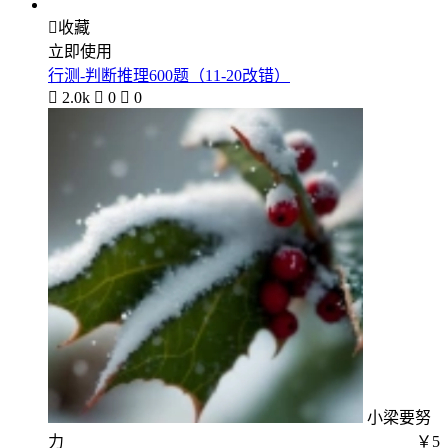

收藏
立即使用
行测-判断推理600题（11-20改错）

2.0k

0

0
小梁要努
力
￥5