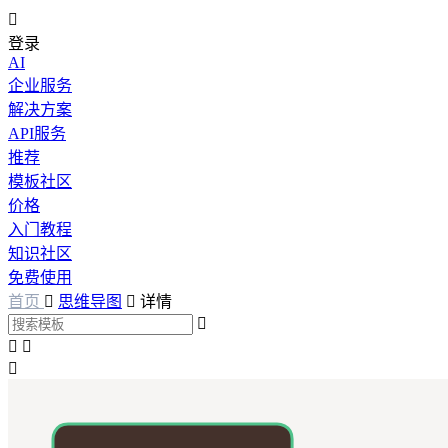

登录
AI
企业服务
解决方案
API服务
推荐
模板社区
价格
入门教程
知识社区
免费使用
首页

思维导图

详情



