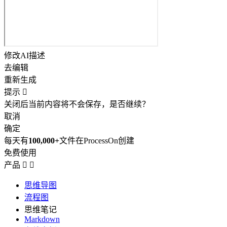
修改AI描述
去编辑
重新生成
提示

关闭后当前内容将不会保存，是否继续？
取消
确定
每天有
100,000+
文件在ProcessOn创建
免费使用
产品


思维导图
流程图
思维笔记
Markdown