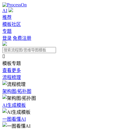
AI
推荐
模板社区
专题
登录
免费注册

模板专题
查看更多
流程梳理
架构图/拓扑图
AI生成模板
一图看懂AI