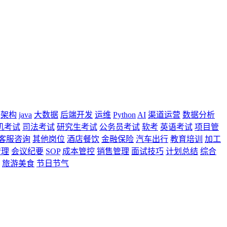
架构
java
大数据
后端开发
运维
Python
AI
渠道运营
数据分析
机考试
司法考试
研究生考试
公务员考试
软考
英语考试
项目管
客服咨询
其他岗位
酒店餐饮
金融保险
汽车出行
教育培训
加工
管理
会议纪要
SOP
成本管控
销售管理
面试技巧
计划总结
综合
旅游美食
节日节气