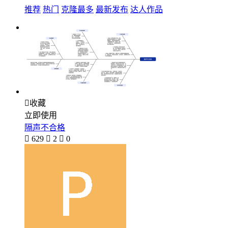
推荐
热门
克隆最多
最新发布
达人作品

收藏
立即使用
隔声不合格

629

2

0