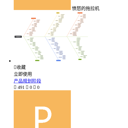
愤怒的拖拉机

收藏
立即使用
产品规划阶段

491

0

0