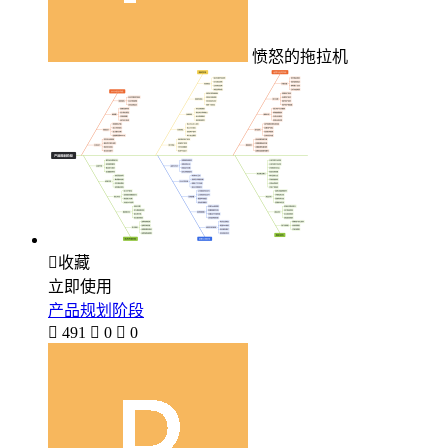
愤怒的拖拉机

收藏
立即使用
产品规划阶段

491

0

0