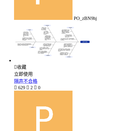
PO_zBN9hj

收藏
立即使用
隔声不合格

629

2

0