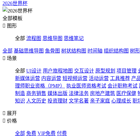
2026世界杯
全部模板

图形
全部
流程图
思维导图
思维笔记
全部
基础思维导图
鱼骨图
树状结构图
时间轴
组织结构图
树形

场景
全部
UI设计
用户旅程地图
交互设计
原型规划
项目管理
新媒体运营
内容运营
短视频运营
活动运营
工具推荐
产
理师职业资格（PMP）
执业医师资格考试
会计职称考试
制造
商务销售
媒体出版
法律法务
房地产建筑
医疗保健
知识
人文历史
投资理财
文学名著
亲子家庭
心理成长
职

展开

价格
全部
免费
VIP免费
付费