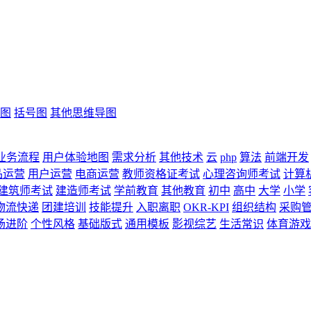
图
括号图
其他思维导图
业务流程
用户体验地图
需求分析
其他技术
云
php
算法
前端开发
品运营
用户运营
电商运营
教师资格证考试
心理咨询师考试
计算
建筑师考试
建造师考试
学前教育
其他教育
初中
高中
大学
小学
物流快递
团建培训
技能提升
入职离职
OKR-KPI
组织结构
采购
场进阶
个性风格
基础版式
通用模板
影视综艺
生活常识
体育游戏