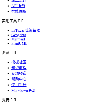
原型设计
API服务
智能图形
实用工具


LaTex公式编辑器
Geogebra
Mermaid
PlantUML
资源


模板社区
知识教程
专题频道
帮助中心
使用手册
Markdown语法
支持

