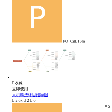
PO_CgL1Sm

收藏
立即使用
人机料法环思维导图

2.6k

2

0
￥5