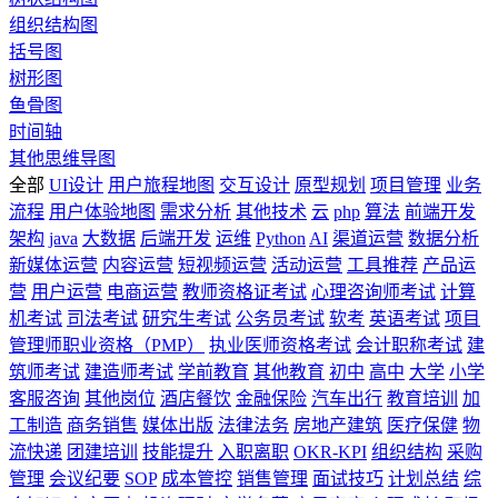
组织结构图
括号图
树形图
鱼骨图
时间轴
其他思维导图
全部
UI设计
用户旅程地图
交互设计
原型规划
项目管理
业务
流程
用户体验地图
需求分析
其他技术
云
php
算法
前端开发
架构
java
大数据
后端开发
运维
Python
AI
渠道运营
数据分析
新媒体运营
内容运营
短视频运营
活动运营
工具推荐
产品运
营
用户运营
电商运营
教师资格证考试
心理咨询师考试
计算
机考试
司法考试
研究生考试
公务员考试
软考
英语考试
项目
管理师职业资格（PMP）
执业医师资格考试
会计职称考试
建
筑师考试
建造师考试
学前教育
其他教育
初中
高中
大学
小学
客服咨询
其他岗位
酒店餐饮
金融保险
汽车出行
教育培训
加
工制造
商务销售
媒体出版
法律法务
房地产建筑
医疗保健
物
流快递
团建培训
技能提升
入职离职
OKR-KPI
组织结构
采购
管理
会议纪要
SOP
成本管控
销售管理
面试技巧
计划总结
综