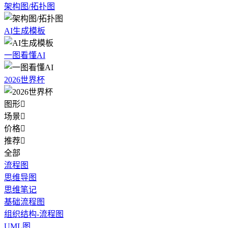
架构图/拓扑图
AI生成模板
一图看懂AI
2026世界杯
图形

场景

价格

推荐

全部
流程图
思维导图
思维笔记
基础流程图
组织结构-流程图
UML图