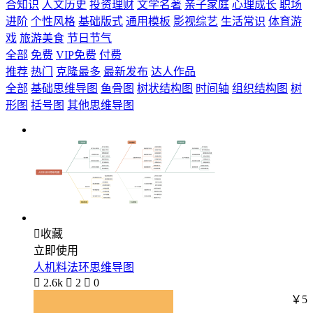
合知识
人文历史
投资理财
文学名著
亲子家庭
心理成长
职场
进阶
个性风格
基础版式
通用模板
影视综艺
生活常识
体育游
戏
旅游美食
节日节气
全部
免费
VIP免费
付费
推荐
热门
克隆最多
最新发布
达人作品
全部
基础思维导图
鱼骨图
树状结构图
时间轴
组织结构图
树
形图
括号图
其他思维导图

收藏
立即使用
人机料法环思维导图

2.6k

2

0
￥5