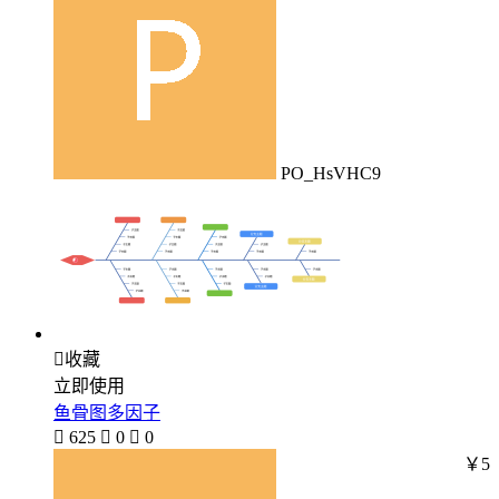
PO_HsVHC9

收藏
立即使用
鱼骨图多因子

625

0

0
￥5