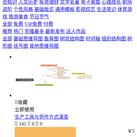
合知识
人文历史
投资理财
文学名著
亲子家庭
心理成长
职场
进阶
个性风格
基础版式
通用模板
影视综艺
生活常识
体育游
戏
旅游美食
节日节气
全部
免费
VIP免费
付费
推荐
热门
克隆最多
最新发布
达人作品
全部
基础思维导图
鱼骨图
树状结构图
时间轴
组织结构图
树
形图
括号图
其他思维导图

收藏
立即使用
生产工具与劳作方式演变

141

0

0
￥5