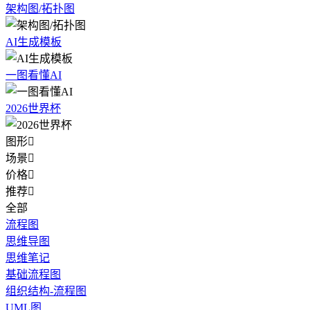
架构图/拓扑图
AI生成模板
一图看懂AI
2026世界杯
图形

场景

价格

推荐

全部
流程图
思维导图
思维笔记
基础流程图
组织结构-流程图
UML图