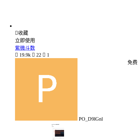

收藏
立即使用
紫微斗数

19.9k

22

1
免费
PO_D9lGnl