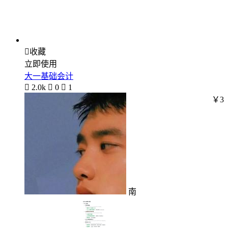

收藏
立即使用
大一基础会计

2.0k

0

1
￥3
南