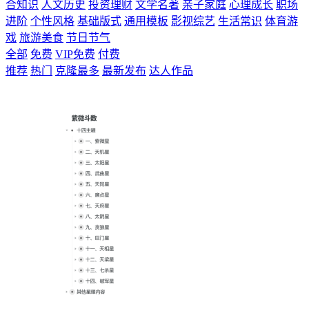
合知识
人文历史
投资理财
文学名著
亲子家庭
心理成长
职场
进阶
个性风格
基础版式
通用模板
影视综艺
生活常识
体育游
戏
旅游美食
节日节气
全部
免费
VIP免费
付费
推荐
热门
克隆最多
最新发布
达人作品