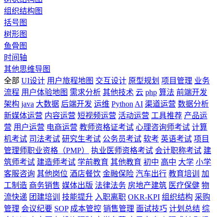
组织结构图
括号图
树形图
鱼骨图
时间轴
其他思维导图
全部
UI设计
用户旅程地图
交互设计
原型规划
项目管理
业务
流程
用户体验地图
需求分析
其他技术
云
php
算法
前端开发
架构
java
大数据
后端开发
运维
Python
AI
渠道运营
数据分析
新媒体运营
内容运营
短视频运营
活动运营
工具推荐
产品运
营
用户运营
电商运营
教师资格证考试
心理咨询师考试
计算
机考试
司法考试
研究生考试
公务员考试
软考
英语考试
项目
管理师职业资格（PMP）
执业医师资格考试
会计职称考试
建
筑师考试
建造师考试
学前教育
其他教育
初中
高中
大学
小学
客服咨询
其他岗位
酒店餐饮
金融保险
汽车出行
教育培训
加
工制造
商务销售
媒体出版
法律法务
房地产建筑
医疗保健
物
流快递
团建培训
技能提升
入职离职
OKR-KPI
组织结构
采购
管理
会议纪要
SOP
成本管控
销售管理
面试技巧
计划总结
综