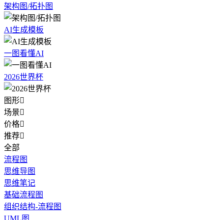
架构图/拓扑图
AI生成模板
一图看懂AI
2026世界杯
图形

场景

价格

推荐

全部
流程图
思维导图
思维笔记
基础流程图
组织结构-流程图
UML图